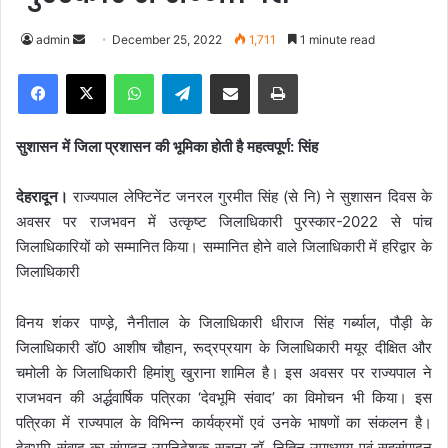
admin
S
December 25, 2022
1,711
1 minute read
e
Facebook
X
WhatsApp
Telegram
Share via Email
Print
n
d
a
सुशासन में जिला प्रशासन की भूमिका होती है महत्वपूर्ण: सिंह
n
e
देहरादून।
राज्यपाल लेफ्टिनेंट जनरल गुरमीत सिंह (से नि) ने सुशासन दिवस के
m
अवसर पर राजभवन में उत्कृष्ट जिलाधिकारी पुरस्कार-2022 से पांच
a
जिलाधिकारियों को सम्मानित किया। सम्मानित होने वाले जिलाधिकारी में हरिद्वार के
i
जिलाधिकारी
l
विनय शंकर पाण्डे़, नैनीताल के जिलाधिकारी धीराज सिंह गर्ब्याल, पौड़ी के
जिलाधिकारी डॉ0 आशीष चौहान, रूद्रप्रयाग के जिलाधिकारी मयूर दीक्षित और
चमोली के जिलाधिकारी हिमांशु खुराना शामिल है। इस अवसर पर राज्यपाल ने
राजभवन की अर्द्धवार्षिक पत्रिका ‘देवभूमि संवाद’ का विमोचन भी किया। इस
पत्रिका में राज्यपाल के विभिन्न कार्यक्रमों एवं उनके भाषणों का संकलन है।
देवभूमि संवाद का संपादन उपनिदेशक सूचना डॉ. नितिन उपाध्याय एवं सहसंपादन