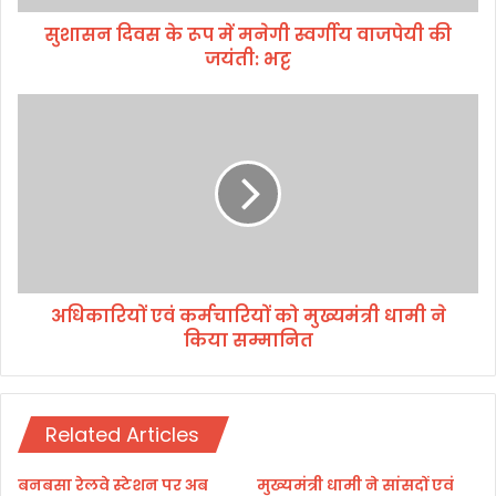
रू
सुशासन दिवस के रूप में मनेगी स्वर्गीय वाजपेयी की
प
जयंती: भट्ट
में
म
ने
अ
गी
धि
स्व
का
र्गी
रि
य
यों
वा
ए
ज
वं
पे
क
यी
र्म
की
अधिकारियों एवं कर्मचारियों को मुख्यमंत्री धामी ने
चा
ज
किया सम्मानित
रि
यं
यों
ती
को
:
मु
भ
Related Articles
ख्य
ट्ट
मं
त्री
बनबसा रेलवे स्टेशन पर अब
मुख्यमंत्री धामी ने सांसदों एवं