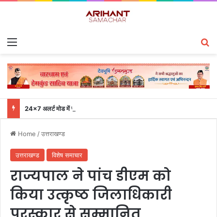
Menu
S
24×7 अलर्ट मोड में रहें अधिकारी-मुख्य सचिव एसईओसी से लगातार जनपदों के साथ समन्वय बनाए रखने के निर्देश
Home
/
उत्तराखण्ड
उत्तराखण्ड
विशेष समाचार
राज्यपाल ने पांच डीएम को
किया उत्कृष्ठ जिलाधिकारी
पुरस्कार से सम्मानित