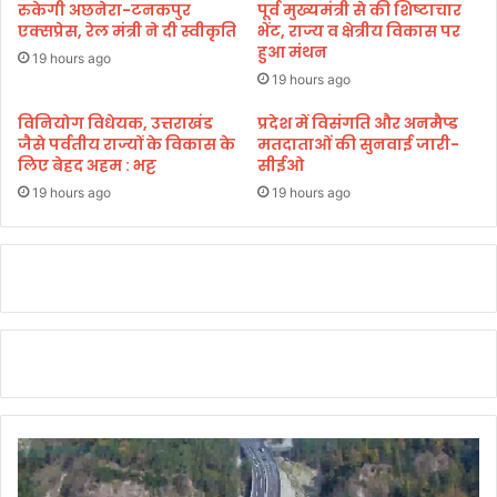
धा
रुकेगी अछनेरा-टनकपुर
पूर्व मुख्यमंत्री से की शिष्टाचार
मी
एक्सप्रेस, रेल मंत्री ने दी स्वीकृति
भेंट, राज्य व क्षेत्रीय विकास पर
हुआ मंथन
ने
19 hours ago
कि
19 hours ago
या
स
विनियोग विधेयक, उत्तराखंड
प्रदेश में विसंगति और अनमैप्ड
जैसे पर्वतीय राज्यों के विकास के
मतदाताओं की सुनवाई जारी-
म्मा
लिए बेहद अहम : भट्ट
सीईओ
नि
त
19 hours ago
19 hours ago