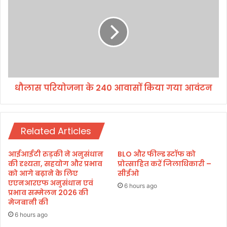
अ
ला
धि
स
का
प
री
रि
-
यो
क
ज
र्म
ना
चा
के
री
धौलास परियोजना के 240 आवासों किया गया आवंटन
2
:
4
स
0
रि
आ
ता
Related Articles
वा
सों
कि
आईआईटी रुड़की ने अनुसंधान
BLO और फील्ड स्टॉफ को
या
की दृश्यता, सहयोग और प्रभाव
प्रोत्साहित करें जिलाधिकारी –
ग
को आगे बढ़ाने के लिए
सीईओ
एएनआरएफ अनुसंधान एवं
या
6 hours ago
प्रभाव सम्मेलन 2026 की
आ
मेजबानी की
वं
ट
6 hours ago
न