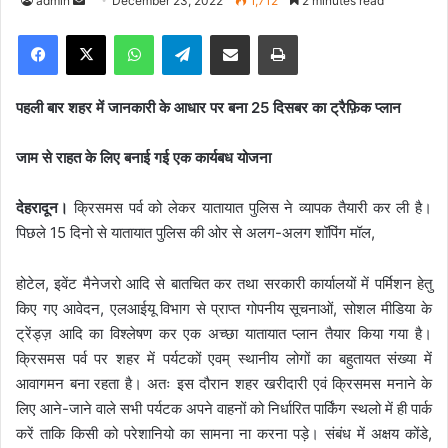
admin
S
December 23, 2022
1,712
2 minutes read
e
Facebook
X
WhatsApp
Telegram
Share via Email
Print
n
d
a
पहली बार शहर में जानकारी के आधार पर बना 25 दिसबर का ट्रैफ़िक प्लान
n
e
जाम से राहत के लिए बनाई गई एक कार्यबध योजना
m
a
देहरादून।
क्रिसमस पर्व को लेकर यातायात पुलिस ने व्यापक तैयारी कर ली है।
i
पिछले 15 दिनो से यातायात पुलिस की ओर से अलग-अलग शॉपिंग मॉल,
l
होटेल, इवेंट मैनेजरो आदि से बातचित कर तथा सरकारी कार्यालयों में पर्मिशन हेतु
किए गए आवेदन, एलआईयू विभाग से प्राप्त गोपनीय सूचनाओं, सोशल मीडिया के
ट्रेंड्ज़ आदि का विश्लेषण कर एक अच्छा यातायात प्लान तैयार किया गया है।
क्रिसमस पर्व पर शहर में पर्यटकों एवम् स्थानीय लोगों का बहुतायत संख्या में
आवागमन बना रहता है। अतः इस दौरान शहर खरीदारी एवं क्रिसमस मनाने के
लिए आने-जाने वाले सभी पर्यटक अपने वाहनों को निर्धारित पार्किंग स्थलो में ही पार्क
करें ताकि किसी को परेशानियो का सामना ना करना पड़े। संबंध में अक्षय कोंडे,