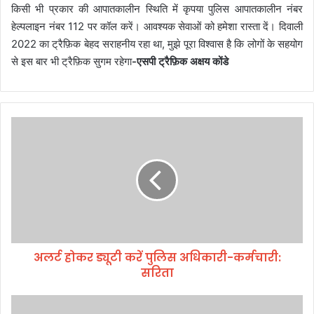
किसी भी प्रकार की आपातकालीन स्थिति में कृपया पुलिस आपातकालीन नंबर
हेल्पलाइन नंबर 112 पर कॉल करें। आवश्यक सेवाओं को हमेशा रास्ता दें। दिवाली
2022 का ट्रैफ़िक बेहद सराहनीय रहा था, मुझे पूरा विश्वास है कि लोगों के सहयोग
से इस बार भी ट्रैफ़िक सुगम रहेगा
-एसपी ट्रैफ़िक अक्षय कोंडे
अ
ल
र्ट
हो
क
र
ड्यू
टी
क
अलर्ट होकर ड्यूटी करें पुलिस अधिकारी-कर्मचारी:
रें
सरिता
पु
लि
स
धौ