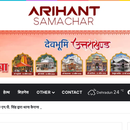
℃
24
हेल्थ
बिज़नेस
OTHER
CONTACT
Dehradun