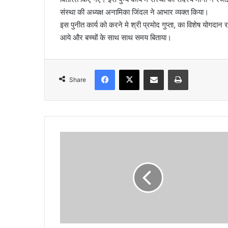
संस्था की अध्यक्ष अनामिका जिंदल ने आभार व्यक्त किया।
a
इस पुनीत कार्य को करने मे श्री प्रमोद गुप्ता, का विशेष योगदान
i
आये और बच्चों के साथ साथ समय बिताया।
l
Facebook
X
Share via Email
Print
Share
रा
हु
ल
गां
धी
की
भा
र
त