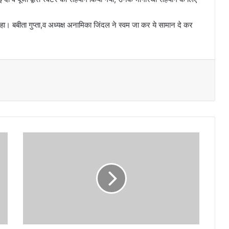
 रहा। बबीता गुप्ता,व अध्यक्ष अनामिका जिंदल ने स्वम जा कर ये सामान दे कर
ओ
मी
क्रो
न
ख
त
रे
से
अ