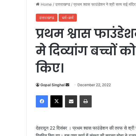
Home
/
उत्तराखण्ड
/
प्रथम श्वास फाउंडेशन ने श्री सत्य सई मंदिर 
उत्तराखण्ड
धर्म-कर्म
प्रथम श्वास फाउंडेश
मे दिव्यांग बच्चों 
किए।
Gopal Singhal
S
December 22, 2022
e
Facebook
X
Share via Email
Print
n
d
a
n
देहरादून 22 दिसंबर । प्रथम श्वास फाउंडेशन की तरफ से श्री सत्य 
e
वितरित किए गए। इस पुण्य कार्य में संस्था की सदस्य मोना ने रज
m