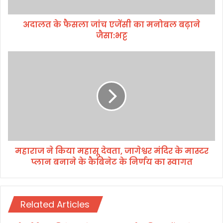
ला
जां
अदालत के फैसला जांच एजेंसी का मनोबल बढ़ाने
च
जैसा:भट्ट
ए
जें
सी
म
का
हा
म
रा
नो
ज
ब
ने
ल
कि
ब
या
ढ़ा
म
ने
हा
जै
महाराज ने किया महासू देवता, जागेश्वर मंदिर के मास्टर
सू
सा
प्लान बनाने के कैबिनेट के निर्णय का स्वागत
दे
:
व
भ
ता
ट्ट
,
Related Articles
जा
गे