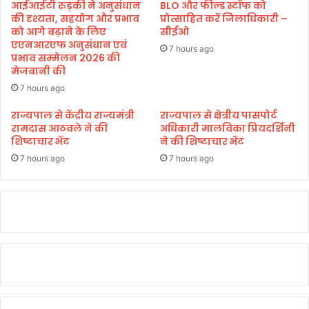
श्व
आईआईटी रुड़की ने अनुसंधान
BLO और फील्ड स्टॉफ को
र
की दृश्यता, सहयोग और प्रभाव
प्रोत्साहित करें जिलाधिकारी –
मं
को आगे बढ़ाने के लिए
सीईओ
एएनआरएफ अनुसंधान एवं
दि
7 hours ago
प्रभाव सम्मेलन 2026 की
र
मेजबानी की
के
मा
7 hours ago
स्ट
राज्यपाल से केंद्रीय राज्यमंत्री
राज्यपाल से क्षेत्रीय पासपोर्ट
र
रामदास आठवले ने की
अधिकारी मालविका प्रियदर्शिनी
प्ला
शिष्टाचार भेंट
ने की शिष्टाचार भेंट
न
7 hours ago
7 hours ago
ब
ना
ने
के
कै
बि
ने
ट
के
नि
र्ण