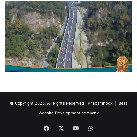
य
का
स्वा
ग
त
© Copyright 2026, All Rights Reserved | Khabar Inbox |
Best
Website Development company
Facebook
X
YouTube
WhatsApp