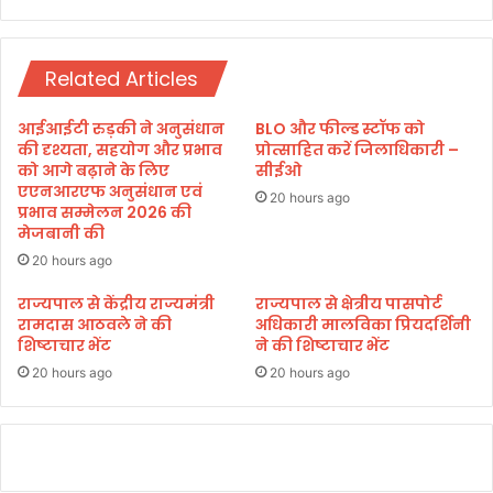
ई
,
च
र
र्चा
ख
Related Articles
ता
है
त
आईआईटी रुड़की ने अनुसंधान
BLO और फील्ड स्टॉफ को
ना
की दृश्यता, सहयोग और प्रभाव
प्रोत्साहित करें जिलाधिकारी –
व
को आगे बढ़ाने के लिए
सीईओ
एएनआरएफ अनुसंधान एवं
मु
20 hours ago
प्रभाव सम्मेलन 2026 की
क्त
मेजबानी की
:
रे
20 hours ago
खा
राज्यपाल से केंद्रीय राज्यमंत्री
राज्यपाल से क्षेत्रीय पासपोर्ट
आ
रामदास आठवले ने की
अधिकारी मालविका प्रियदर्शिनी
र्या
शिष्टाचार भेंट
ने की शिष्टाचार भेंट
20 hours ago
20 hours ago