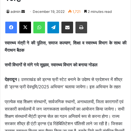
admin
S
December 19, 2022
1,721
2 minutes read
e
Facebook
X
WhatsApp
Telegram
Share via Email
Print
n
d
a
स्वास्थ्य मंत्री ने की पुलिस, समाज कल्याण, शिक्षा व स्वास्थ्य विभाग के साथ की
n
मैराथन बैठक
e
m
सभी विभागों से मांगे गये सुझाव, स्वास्थ्य विभाग को बनाया नोडल
a
i
देहरादून।
उत्तराखंड को ड्रग्स फ्री स्टेट बनाने के उद्देश्य से प्रदेशभर में शीघ्र
l
ही ‘ड्रग्स फ्री देवभूमि/2025 अभियान’ चलाया जायेगा। इस अभियान के तहत
प्रत्येक माह शिक्षण संस्थानों, सार्वजनिक स्थानों, अनाथालयों, जिला कारागारों एवं
सरकारी कार्यालयों में जन जागरूकता कार्यक्रमों का आयोजन किया जायेगा। सभी
शिक्षण संस्थानों मेंएंटी ड्रग्स सेल का गठन अनिवार्य रूप से करना होगा। राज्य
सरकार शीघ्र ही एंटी ड्रग्स एंड रिहेबिलिटेशन पॉलिसी लाने जा रही है। जिसका
ड्राफ्ट स्वास्थ्य विभाग द्वारा तैयार किया जा रहा है, इसके लिये सभी संबंधित विभागों