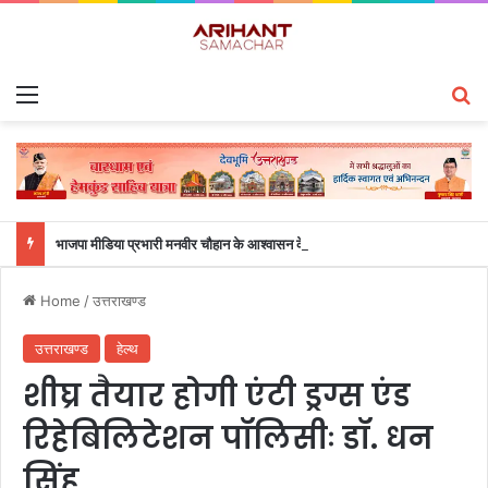
Menu
S
भाजपा मीडिया प्रभारी मनवीर चौहान के आश्वासन के बाद दो सप्ताह से चल रहा महाविद्यालय के छात्रों का धरना समाप्त
Home
/
उत्तराखण्ड
उत्तराखण्ड
हेल्थ
शीघ्र तैयार होगी एंटी ड्रग्स एंड
रिहेबिलिटेशन पॉलिसीः डॉ. धन
सिंह