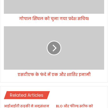
को
चु
ना
गोपाल सिंघल को चुना गया प्रदेश सचिव।
ग
या
प्र
ए
दे
स
श
टी
स
ए
चि
फ
व
के
।
फं
दे
में
एसटीएफ के फंदे में एक और शातिर इनामी
ए
क
औ
र
Related Articles
शा
ति
र
आईआईटी रुड़की ने अनुसंधान
BLO और फील्ड स्टॉफ को