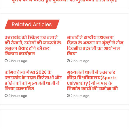
र्घ
ट
ना
Related Articles
प
र
मु
उत्तराखंड को स्किल हब बनाने
नाबार्ड ने राष्ट्रीय हथकरघा
आ
की तैयारी, उद्योगों की जरूरतों के
दिवस के अवसर पर मुंबई में तीन
व
अनुरूप तैयार होंगे कौशल
दिवसीय प्रदर्शनी का आयोजन
विकास कार्यक्रम
किया
जा
रा
2 hours ago
2 hours ago
शि
कॉमनवेल्थ गेम्स 2026 के
मुख्यमंत्री धामी ने उत्तराखंड
ब
उत्तराखंड के पदक विजेताओं और
क्रीड़ा विश्वविद्यालय(Sports
ढ़ा
प्रशिक्षकों को मुख्यमंत्री धामी ने
University )गौलापार के
ई
किया सम्मानित
निर्माण कार्यों की समीक्षा की
2 hours ago
2 hours ago