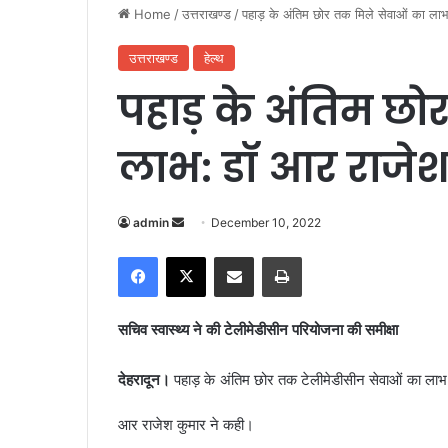
Home
/
उत्तराखण्ड
/
पहाड़ के अंतिम छोर तक मिले सेवाओं का ला
उत्तराखण्ड
हेल्थ
पहाड़ के अंतिम छो
लाभ: डॉ आर राजे
admin
S
December 10, 2022
e
Facebook
X
Share via Email
Print
n
d
a
सचिव स्वास्थ्य ने की टेलीमेडीसीन परियोजना की समीक्षा
n
e
देहरादून।
पहाड़ के अंतिम छोर तक टेलीमेडीसीन सेवाओं का लाभ दे
m
a
आर राजेश कुमार ने कही।
i