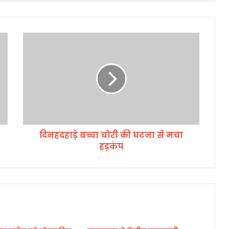
दि
न
ह
द
हा
ड़े
ब
च्चा
चो
दिनहदहाड़े बच्चा चोरी की घटना से मचा
री
हड़कंप
की
घ
ट
ना
से
म
चा
ह