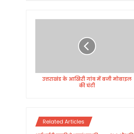
उ
त्त
रा
खं
ड
के
आ
खि
री
उत्तराखंड के आखिरी गांव में बजी मोबाइल
गां
की घंटी
व
में
ब
जी
मो
बा
Related Articles
इ
ल