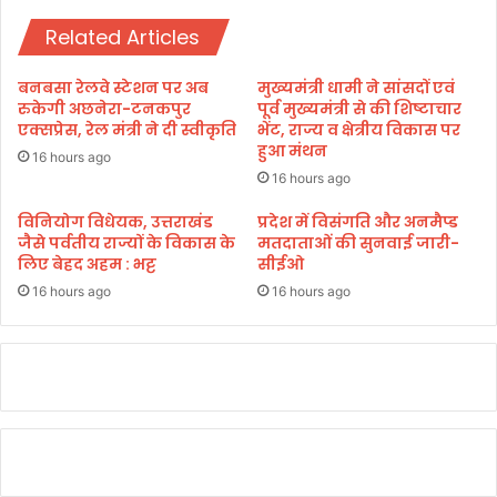
लि
Related Articles
त
स्वा
स्थ्य
बनबसा रेलवे स्टेशन पर अब
मुख्यमंत्री धामी ने सांसदों एवं
सु
रुकेगी अछनेरा-टनकपुर
पूर्व मुख्यमंत्री से की शिष्टाचार
वि
एक्सप्रेस, रेल मंत्री ने दी स्वीकृति
भेंट, राज्य व क्षेत्रीय विकास पर
हुआ मंथन
धा
16 hours ago
ओं
16 hours ago
की
जा
विनियोग विधेयक, उत्तराखंड
प्रदेश में विसंगति और अनमैप्ड
जैसे पर्वतीय राज्यों के विकास के
मतदाताओं की सुनवाई जारी-
न
लिए बेहद अहम : भट्ट
सीईओ
का
री
16 hours ago
16 hours ago