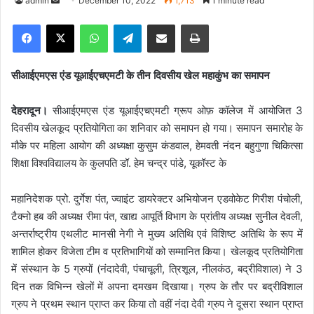
admin
S
December 10, 2022
1,713
1 minute read
e
Facebook
X
WhatsApp
Telegram
Share via Email
Print
n
d
a
सीआईएमएस एंड यूआईएचएमटी के तीन दिवसीय खेल महाकुंभ का समापन
n
e
देहरादून।
सीआईएमएस एंड यूआईएचएमटी ग्रूप ओफ़ कॉलेज में आयोजित 3
m
दिवसीय खेलकूद प्रतियोगिता का शनिवार को समापन हो गया। समापन समारोह के
a
मौके पर महिला आयोग की अध्यक्षा कुसुम कंडवाल, हेमवती नंदन बहुगुणा चिकित्सा
i
शिक्षा विश्वविद्यालय के कुलपति डॉ. हेम चन्द्र पांडे, यूकॉस्ट के
l
महानिदेशक प्रो. दुर्गेश पंत, ज्वाइंट डायरेक्टर अभियोजन एडवोकेट गिरीश पंचोली,
टैक्नो हब की अध्यक्ष रीमा पंत, खाद्य आपूर्ति विभाग के प्रांतीय अध्यक्ष सुनील देवली,
अन्तर्राष्ट्रीय एथलीट मानसी नेगी ने मुख्य अतिथि एवं विशिष्ट अतिथि के रूप में
शामिल होकर विजेता टीम व प्रतिभागियों को सम्मानित किया। खेलकूद प्रतियोगिता
में संस्थान के 5 ग्रुपों (नंदादेवी, पंचाचूली, त्रिशूल, नीलकंठ, बद्रीविशाल) ने 3
दिन तक विभिन्न खेलों में अपना दमखम दिखाया। ग्रुप के तौर पर बद्रीविशाल
ग्रुप ने प्रथम स्थान प्राप्त कर किया तो वहीं नंदा देवी ग्रुप ने दूसरा स्थान प्राप्त