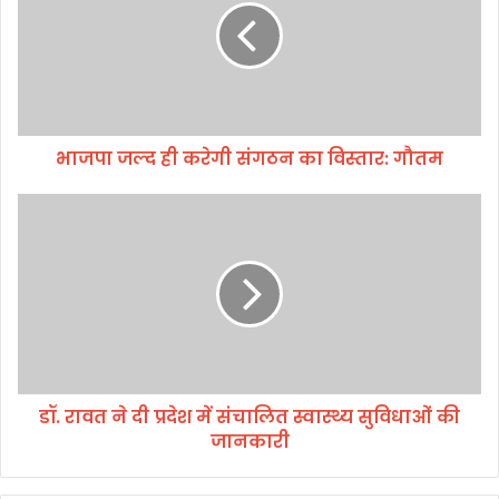
ज
ल्द
ही
क
रे
गी
भाजपा जल्द ही करेगी संगठन का विस्तार: गौतम
सं
ग
ठ
डॉ
न
.
का
रा
वि
व
स्ता
त
र
ने
:
दी
गौ
प्र
त
दे
डॉ. रावत ने दी प्रदेश में संचालित स्वास्थ्य सुविधाओं की
म
श
जानकारी
में
सं
चा