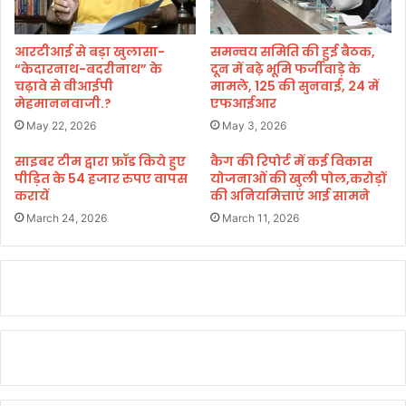
के
अ
धि
आरटीआई से बड़ा खुलासा-
समन्वय समिति की हुई बैठक,
“केदारनाथ-बदरीनाथ” के
दून में बढ़े भूमि फर्जीवाड़े के
का
चढ़ावे से वीआईपी
मामले, 125 की सुनवाई, 24 में
री
मेहमाननवाजी.?
एफआईआर
May 22, 2026
May 3, 2026
साइबर टीम द्वारा फ्रॉड किये हुए
कैग की रिपोर्ट में कई विकास
पीड़ित के 54 हजार रुपए वापस
योजनाओं की खुली पोल,करोड़ों
करायें
की अनियमित्ताएं आई सामने
March 24, 2026
March 11, 2026