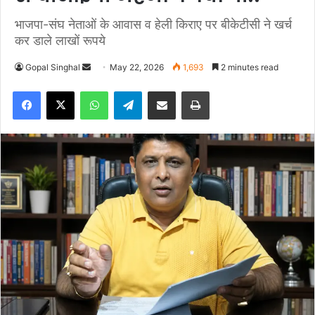
भाजपा-संघ नेताओं के आवास व हेली किराए पर बीकेटीसी ने खर्च
कर डाले लाखों रूपये
Gopal Singhal
S
May 22, 2026
1,693
2 minutes read
e
Facebook
X
WhatsApp
Telegram
Share via Email
Print
n
d
a
n
e
m
a
i
l