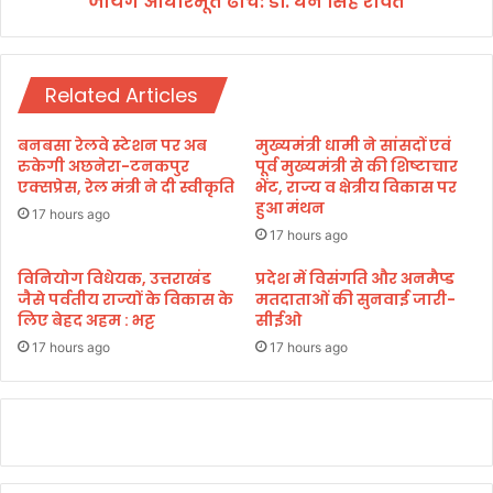
जायेंगे आधारभूत ढांचे: डॉ. धन सिंह रावत
वि
द्या
ल
Related Articles
यों
में
म
बनबसा रेलवे स्टेशन पर अब
मुख्यमंत्री धामी ने सांसदों एवं
ज
रुकेगी अछनेरा-टनकपुर
पूर्व मुख्यमंत्री से की शिष्टाचार
बू
एक्सप्रेस, रेल मंत्री ने दी स्वीकृति
भेंट, राज्य व क्षेत्रीय विकास पर
हुआ मंथन
त
17 hours ago
कि
17 hours ago
ये
जा
विनियोग विधेयक, उत्तराखंड
प्रदेश में विसंगति और अनमैप्ड
जैसे पर्वतीय राज्यों के विकास के
मतदाताओं की सुनवाई जारी-
यें
लिए बेहद अहम : भट्ट
सीईओ
गे
आ
17 hours ago
17 hours ago
धा
र
भू
त
ढां
चे