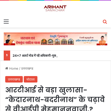
Menu
S
24×7 अलर्ट मोड में रहें अधिकारी-मुख्य सचिव एसईओसी से लगातार जनपदों के साथ समन्वय बनाए रखने के निर्देश
Home
/
उत्तराखण्ड
उत्तराखण्ड
घोटाला
आरटीआई से बड़ा खुलासा-
“केदारनाथ-बदरीनाथ” के चढ़ावे
से वीआईपी मेहमाननवाजी.?