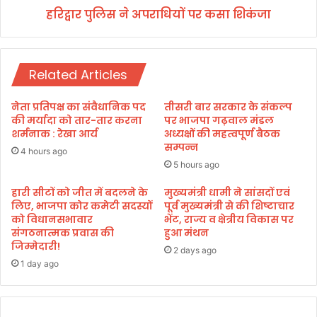
हरिद्वार पुलिस ने अपराधियों पर कसा शिकंजा
प
रा
धि
यों
Related Articles
प
र
क
नेता प्रतिपक्ष का संवैधानिक पद
तीसरी बार सरकार के संकल्प
सा
की मर्यादा को तार-तार करना
पर भाजपा गढ़वाल मंडल
शि
शर्मनाक : रेखा आर्य
अध्यक्षों की महत्वपूर्ण बैठक
सम्पन्न
कं
4 hours ago
जा
5 hours ago
हारी सीटों को जीत में बदलने के
मुख्यमंत्री धामी ने सांसदों एवं
लिए, भाजपा कोर कमेटी सदस्यों
पूर्व मुख्यमंत्री से की शिष्टाचार
को विधानसभावार
भेंट, राज्य व क्षेत्रीय विकास पर
संगठनात्मक प्रवास की
हुआ मंथन
जिम्मेदारी!
2 days ago
1 day ago