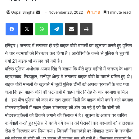
Gopal Singhal
S
November 23, 2022
1,718
1 minute read
e
Facebook
X
WhatsApp
Telegram
Share via Email
Print
n
d
a
हरिद्वार। जनपद में लगातार हो रही बाइक चोरी मामलों का खुलासा करते हुए पुलिस
n
ने चार बदमाशों को गिरफ्तार कर लिया है। आरोपियों के कब्जे से पुलिस ने चुरायी
e
गयी 21 बाइक भी बरामद की गयी है।
m
वरिष्ठ पुलिस अधीक्षक अजय सिंह ने बताया कि बीते कुछ महीनों में जनपद के थाना
a
बहादराबाद, सिडकुल, रानीपुर क्षेत्र में लगातार बाइक चोरी के मामले घटित हुए थे।
i
बाइक चोरी मामलों के खुलासे में जुटी पुलिस टीमों को अथक प्रयासों के बाद पता
l
चला कि इन बाइक चोरी की घटनाओं में वाहन चोर गिरोह के चार बदमाश शामिल
है। इस बीच पुलिस को कल देर रात सूचना मिली कि बाइक चोरी करने वाले बदमाश
मोटरसाइकिलों में सवार होकर शांतरशाह की ओर जा रहे हैं जो कि चोरी की
मोटरसाइकिलों को ठिकाने लगाने की फिराक में है। सूचना के आधार पर त्वरित
कार्यवाही करते हुए पुलिस ने बताये गये स्थान की घेराबंदी कर बदमाशों को शांतरशाह
रोड से गिरफ्तार कर लिया गया। जिनकी निशानदेही पर मोबाइल टावर के नजदीक
बने खंडहर से चोरी की 21 बाइक भी बरामद कर ली गयी है। गिरफ्तार बदमाशों के