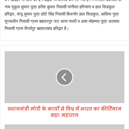
नाम मुकुल कुमार पुत्र हरीश कुमार निवासी पानीपत हरियाणा व हाल सिडकुल
हरिद्वार, संजू कुमार पुत्र छोटे सिंह निवासी बिजनौर हाल सिडकुल, आसिफ पुत्र
मुरसलीन निवासी ग्राम बहादरपुर जट थाना पथरी व आश मोहम्मद पुत्र अल्ताफ
निवासी ग्राम मिर्जापुर बहादराबाद हरिद्वार है।
प्र
धा
न
मं
त्री
मो
दी
के
का
प्रधानमंत्री मोदी के कार्यों से विश्व में भारत का कीर्तिमान
र्यों
बढ़ाः महाराज
से
वि
श्व
चिं