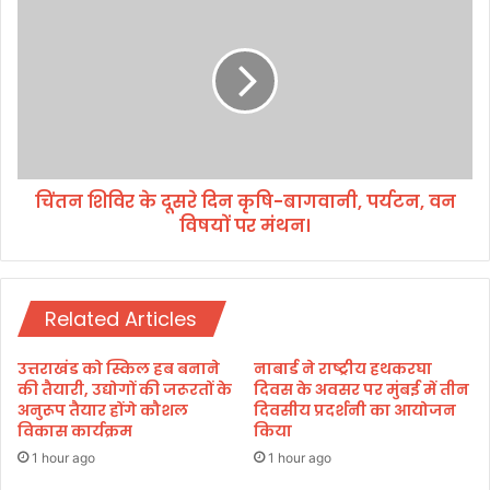
में
त
भा
न
र
शि
त
वि
का
र
की
के
र्ति
दू
मा
स
न
चिंतन शिविर के दूसरे दिन कृषि-बागवानी, पर्यटन, वन
रे
ब
विषयों पर मंथन।
दि
ढ़ाः
न
म
कृ
हा
षि
रा
Related Articles
-
ज
बा
ग
उत्तराखंड को स्किल हब बनाने
नाबार्ड ने राष्ट्रीय हथकरघा
वा
की तैयारी, उद्योगों की जरूरतों के
दिवस के अवसर पर मुंबई में तीन
नी
अनुरूप तैयार होंगे कौशल
दिवसीय प्रदर्शनी का आयोजन
विकास कार्यक्रम
किया
,
प
1 hour ago
1 hour ago
र्य