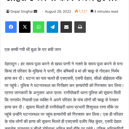
Gopal Singhal
S
August 29, 2022
1,727
4 minutes read
e
Facebook
X
WhatsApp
Telegram
Share via Email
Print
n
d
a
n
एक बच्ची गयी थी बुआ के घर बची जान
e
m
देहरादून। हर समय पूजा करने से खफा पत्नी ने नाश्ते के समय पूजा करने से मना
a
किया तो परिवार के मुखिया ने पत्नी, तीन बच्चियों व मां की चाकू से गोदकर निर्मम
i
हत्या कर दी। घटना का पता चलते ही एसएसपी, एसपी देहात, सीओ डोईवाला मौके
l
पर पहुंचे। पुलिस ने घटनास्थल का निरीक्षण कर हत्यारोपी को गिरफ्तार कर लिया।
प्राप्त जानकारी के अनुसार आज प्रातः रानीपोखरी थाना पुलिस को सूचना मिली
कि नागाघेर निवासी एक व्यक्ति ने अपने परिवार के पांच लोगों की चाकू से रेतकर
हत्या कर दी। सूचना मिलते ही रानीपोखरी थाना प्रभारी शिशुपाल राणा मौके पर
पहुंचे उन्होंने घटनास्थल पर पहुंच हत्यारोपी को गिरफ्तार कर लिया। एक ही परिवार
के पांच लोगों की हत्या की सूचना मिलते ही एसएसपी दलीप सिंह कुंवर, एसपी देहात
कमलेश उपाध्याय व सीओ डोईवाला अनिल शर्मा मौके पर पहुंचे। पुलिस अधिकारियों