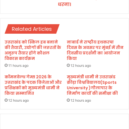
त
धरना।
ग्रे
।
स
ने
दि
Related Articles
या
श
ही
उत्तराखंड को स्किल हब बनाने
नाबार्ड ने राष्ट्रीय हथकरघा
द
की तैयारी, उद्योगों की जरूरतों के
दिवस के अवसर पर मुंबई में तीन
स्थ
अनुरूप तैयार होंगे कौशल
दिवसीय प्रदर्शनी का आयोजन
विकास कार्यक्रम
किया
ल
प
11 hours ago
12 hours ago
र
ध
कॉमनवेल्थ गेम्स 2026 के
मुख्यमंत्री धामी ने उत्तराखंड
उत्तराखंड के पदक विजेताओं और
क्रीड़ा विश्वविद्यालय(Sports
र
प्रशिक्षकों को मुख्यमंत्री धामी ने
University )गौलापार के
ना
किया सम्मानित
निर्माण कार्यों की समीक्षा की
।
12 hours ago
12 hours ago