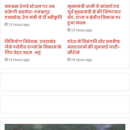
का
बनबसा रेलवे स्टेशन पर अब
मुख्यमंत्री धामी ने सांसदों एवं
ख
रुकेगी अछनेरा-टनकपुर
पूर्व मुख्यमंत्री से की शिष्टाचार
त्मा
एक्सप्रेस, रेल मंत्री ने दी स्वीकृति
भेंट, राज्य व क्षेत्रीय विकास पर
हुआ मंथन
,
13 hours ago
की
13 hours ago
3
ब
विनियोग विधेयक, उत्तराखंड
प्रदेश में विसंगति और अनमैप्ड
जैसे पर्वतीय राज्यों के विकास के
मतदाताओं की सुनवाई जारी-
च्चि
लिए बेहद अहम : भट्ट
सीईओ
यों
स
14 hours ago
14 hours ago
हि
त
5
लो
गों
की
नि
र्म
म
ह
त्या