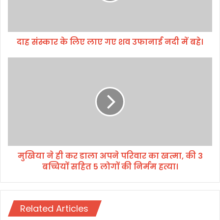
लि
ए
ला
दाह संस्कार के लिए लाए गए शव उफानाई नदी में बहे।
ए
ग
ए
मु
श
खि
व
या
उ
ने
फा
ही
ना
क
ई
र
न
डा
दी
ला
मुखिया ने ही कर डाला अपने परिवार का खत्मा, की 3
में
अ
ब
बच्चियों सहित 5 लोगों की निर्मम हत्या।
प
हे
ने
।
प
रि
Related Articles
वा
र