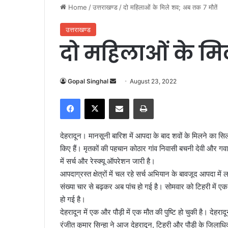
Home
/
उत्तराखण्ड
/
दो महिलाओं के मिले शव; अब तक 7 मौतें
उत्तराखण्ड
दो महिलाओं के मि
Gopal Singhal
S
August 23, 2022
e
Facebook
X
Share via Email
Print
n
d
a
देहरादून। मानसूनी बारिश में आपदा के बाद शवों के मिलने का 
n
किए हैं। मृतकों की पहचान कोठार गांव निवासी बचनी देवी और गवाड
e
में सर्च और रेस्क्यू ऑपरेशन जारी है।
m
आपदाग्रस्त क्षेत्रों में चल रहे सर्च अभियान के बावजूद आपदा मे
a
संख्या चार से बढ़कर अब पांच हो गई है। सोमवार को टिहरी में ए
i
हो गई है।
l
देहरादून में एक और पौड़ी में एक मौत की पुष्टि हो चुकी है। देहर
रंजीत कुमार सिन्हा ने आज देहरादून, टिहरी और पौड़ी के जिलाधिकार