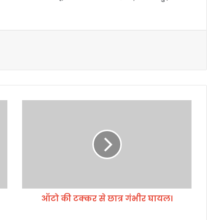
ऑ
टो
की
ट
क्क
र
से
छा
त्र
ऑटो की टक्कर से छात्र गंभीर घायल।
गं
भी
र