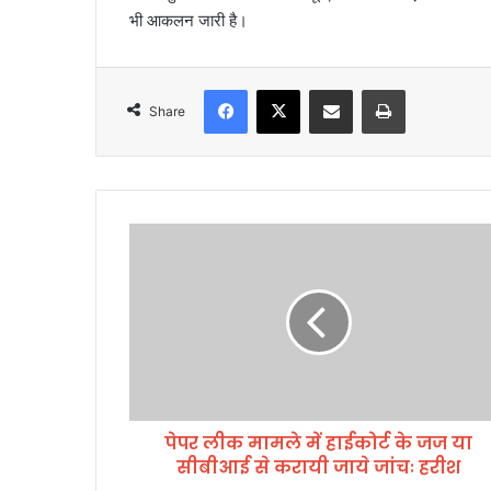
भी आकलन जारी है।
Facebook
X
Share via Email
Print
Share
पे
प
र
ली
क
मा
म
ले
में
पेपर लीक मामले में हाईकोर्ट के जज या
हा
सीबीआई से करायी जाये जांचः हरीश
ई
को