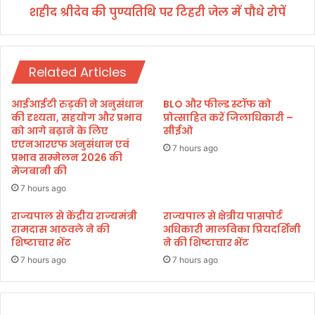
शहीद श्रीदेव की पुण्यतिथि पर टिहरी जेल में पौधे रोपें
ति
थि
प
र
Related Articles
टि
ह
री
आईआईटी रुड़की ने अनुसंधान
BLO और फील्ड स्टॉफ को
जे
की दृश्यता, सहयोग और प्रभाव
प्रोत्साहित करें जिलाधिकारी –
ल
को आगे बढ़ाने के लिए
सीईओ
एएनआरएफ अनुसंधान एवं
में
7 hours ago
प्रभाव सम्मेलन 2026 की
पौ
मेजबानी की
धे
रो
7 hours ago
पें
राज्यपाल से केंद्रीय राज्यमंत्री
राज्यपाल से क्षेत्रीय पासपोर्ट
रामदास आठवले ने की
अधिकारी मालविका प्रियदर्शिनी
शिष्टाचार भेंट
ने की शिष्टाचार भेंट
7 hours ago
7 hours ago