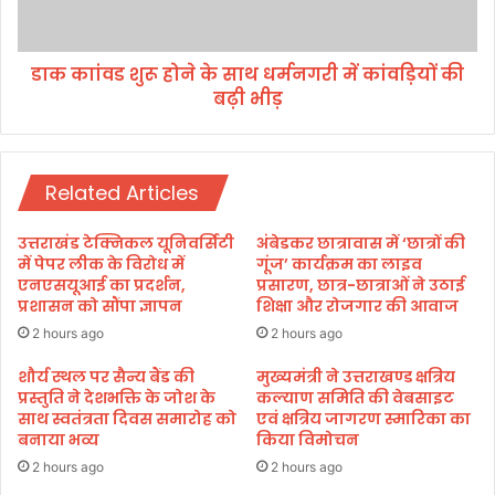
के
रू
झ
हो
ट
ने
डाक काांवड शुरू होने के साथ धर्मनगरी में कांवड़ियों की
के
के
बढ़ी भीड़
सा
थ
ध
र्म
Related Articles
न
ग
री
उत्तराखंड टेक्निकल यूनिवर्सिटी
अंबेडकर छात्रावास में ‘छात्रों की
में
में पेपर लीक के विरोध में
गूंज’ कार्यक्रम का लाइव
कां
एनएसयूआई का प्रदर्शन,
प्रसारण, छात्र-छात्राओं ने उठाई
प्रशासन को सौंपा ज्ञापन
शिक्षा और रोजगार की आवाज
व
ड़ि
2 hours ago
2 hours ago
यों
की
शौर्य स्थल पर सैन्य बैंड की
मुख्यमंत्री ने उत्तराखण्ड क्षत्रिय
प्रस्तुति ने देशभक्ति के जोश के
कल्याण समिति की वेबसाइट
ब
साथ स्वतंत्रता दिवस समारोह को
एवं क्षत्रिय जागरण स्मारिका का
ढ़ी
बनाया भव्य
किया विमोचन
भी
ड़
2 hours ago
2 hours ago