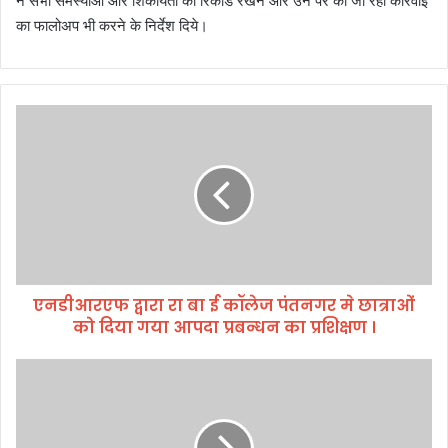
ने सभी समस्याओं और शिकायतों का रिकार्ड रखने और उन पर की जा रही कार्रवाई
का फालोअप भी करने के निर्देश दिये।
ए
न
डी
आ
र
ए
फ
द्वा
रा
एनडीआरएफ द्वारा रा बा ई कॉलेज पंतनगर मे छात्राओं
रा
को दिया गया आपदा प्रबन्धन का प्रशिक्षण ।
बा
ई
कॉ
रो
ले
प
ज
-
पं
वे