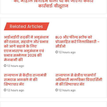
की, माहौल बिगाडने वालों पर की जाएगी कठोर
ढ़ा
डी
कार्रवाईः वीशूराज
,
ए
खौ
म
फ
ने
।
ली
Related Articles
बै
ठ
आईआईटी रुड़की ने अनुसंधान
BLO और फील्ड स्टॉफ को
क
की दृश्यता, सहयोग और प्रभाव
प्रोत्साहित करें जिलाधिकारी –
,
को आगे बढ़ाने के लिए
सीईओ
दु
एएनआरएफ अनुसंधान एवं
12 hours ago
प्रभाव सम्मेलन 2026 की
ल्हैं
मेजबानी की
डी
ए
12 hours ago
वं
राज्यपाल से केंद्रीय राज्यमंत्री
राज्यपाल से क्षेत्रीय पासपोर्ट
जु
रामदास आठवले ने की
अधिकारी मालविका प्रियदर्शिनी
मा
शिष्टाचार भेंट
ने की शिष्टाचार भेंट
को
आ
12 hours ago
12 hours ago
प
सी
सौ