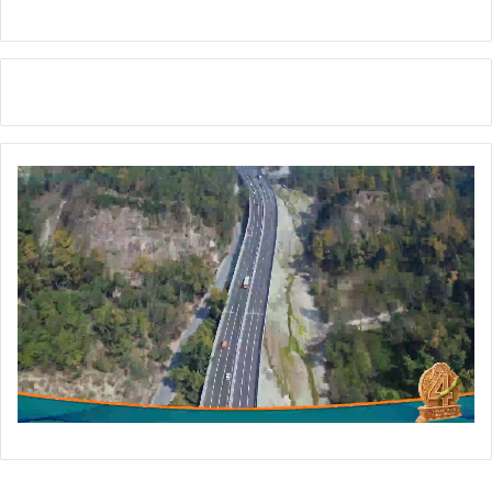
हा
र्द
के
सा
थ
म
ना
ने
की
अ
पी
ल
की
,
मा
हौ
ल
बि
गा
ड
ने