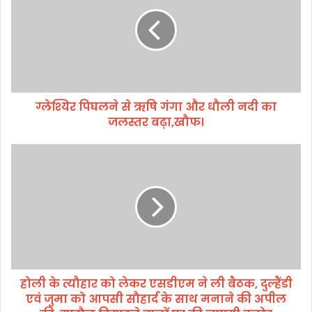
र
पि
घ
ल
ने
से
ऋ
ग्लेश्यिर पिघलने से ऋषि गंगा और धौली नदी का
षि
जलस्तर बढ़ा,खौफ।
गं
गा
औ
हो
र
ली
धौ
के
ली
त्यौ
न
हा
दी
र
का
को
ज
ले
ल
क
स्त
होली के त्यौहार को लेकर एसडीएम ने ली बैठक, दुल्हैंडी
र
र
एवं जुमा को आपसी सौहार्द के साथ मनाने की अपील
ए
ब
स