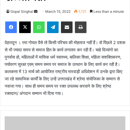
Gopal Singhal
S
March 15, 2022
1,721
Less than a minute
e
Facebook
X
WhatsApp
Telegram
Share via Email
Print
n
d
a
देहरादून । रमा गोयल वैसे तो किसी परिचय की मोहताज नहीं हैं। वो पिछले 2 दशक
n
से भी ज्यादा समय से समाज हित के कार्य लगातार कर रही हैं। चाहे दिव्यांगो का
e
पुनर्वास हो, महिलाओं में मासिक धर्म स्वास्थ्य, बालिका शिक्षा, महिला सशक्तिकरण,
m
पर्यावरण सुरक्षा एवम् समय समय पर समाज के उत्थान के लिए कार्य कर रही है।
a
कलकत्ता में 13 मार्च को आयोजित राष्ट्रीय मारवाड़ी अधिवेशन
में उनके द्वारा किए
i
जा रहे सामाजिक कार्यों के लिए उन्हें उत्तराखंड में श्रेष्ठ संयोजिका के सम्मान से
l
नवाजा गया। साथ ही समय समय पर रक्त उपलब्ध करवाने के लिए श्रेष्ठ
रक्तदान/ अंगदान सम्मान भी दिया गया।
ग्ले
श्यि