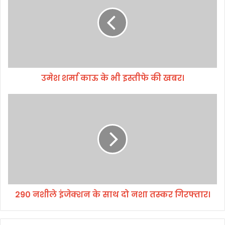
श
श
र्मा
का
ऊ
के
भी
उमेश शर्मा काऊ के भी इस्तीफे की खबर।
इ
स्ती
फे
2
की
9
ख
0
ब
न
र
शी
।
ले
इं
जे
क्श
290 नशीले इंजेक्शन के साथ दो नशा तस्कर गिरफ्तार।
न
के
सा