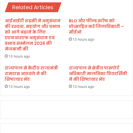
थ
Related Articles
दो
न
शा
आईआईटी रुड़की ने अनुसंधान
BLO और फील्ड स्टॉफ को
त
की दृश्यता, सहयोग और प्रभाव
प्रोत्साहित करें जिलाधिकारी –
स्क
को आगे बढ़ाने के लिए
सीईओ
एएनआरएफ अनुसंधान एवं
र
13 hours ago
प्रभाव सम्मेलन 2026 की
गि
मेजबानी की
र
फ्ता
13 hours ago
र
राज्यपाल से केंद्रीय राज्यमंत्री
राज्यपाल से क्षेत्रीय पासपोर्ट
।
रामदास आठवले ने की
अधिकारी मालविका प्रियदर्शिनी
शिष्टाचार भेंट
ने की शिष्टाचार भेंट
13 hours ago
13 hours ago