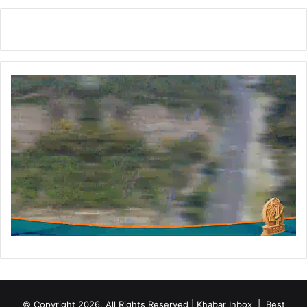
य
जा
।
© Copyright 2026, All Rights Reserved | Khabar Inbox |
Best