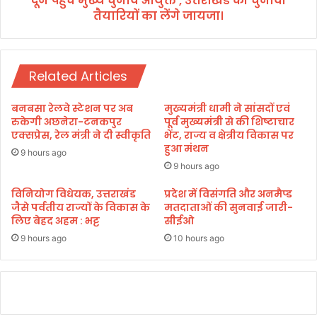
दून पहुंचे मुख्य चुनाव आयुक्त , उत्तराखंड की चुनावी
बा
तैयारियों का लेंगे जायजा।
आ
के
यु
दा
क्त
र
,
के
Related Articles
उ
क
त्त
रें
रा
बनबसा रेलवे स्टेशन पर अब
मुख्यमंत्री धामी ने सांसदों एवं
गे
खं
रुकेगी अछनेरा-टनकपुर
पूर्व मुख्यमंत्री से की शिष्टाचार
द
ड
एक्सप्रेस, रेल मंत्री ने दी स्वीकृति
भेंट, राज्य व क्षेत्रीय विकास पर
र्श
हुआ मंथन
की
9 hours ago
न
चु
9 hours ago
ना
वी
विनियोग विधेयक, उत्तराखंड
प्रदेश में विसंगति और अनमैप्ड
जैसे पर्वतीय राज्यों के विकास के
मतदाताओं की सुनवाई जारी-
तै
लिए बेहद अहम : भट्ट
सीईओ
या
रि
9 hours ago
10 hours ago
यों
का
लें
गे
जा