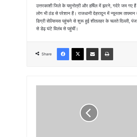
l
उत्तरकाशी जिले के यमुनोत्री और हर्षिल में झरने, गदेरे जम गए हैं
लोग भी ठंड से परेशान हैं। राजधानी देहरादून में न्यूनतम तापमा
डिग्री सेल्सियस पहुंचने से शुरू हुई शीतलहर के चलते दिल्ली, 
से डेढ़ घंटे विलंब से पहुंचीं।
Facebook
X
Share via Email
Print
Share
उ
त्त
रा
ख
ण्ड
के
मै
दा