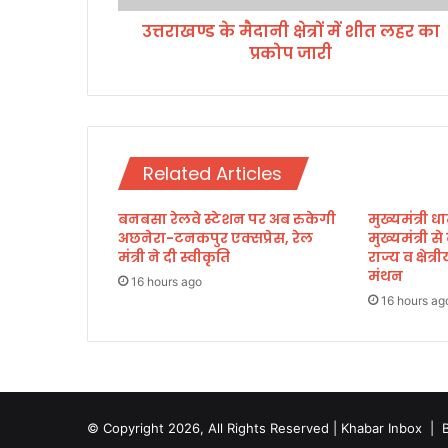
नी
उत्तराखण्ड के मैदानी क्षेत्रों में शीत लहर का
क्षे
प्रकोप जारी
त्रों
में
शी
त
ल
ह
Related Articles
र
का
बनबसा रेलवे स्टेशन पर अब रुकेगी
मुख्यमंत्री धा
प्र
अछनेरा-टनकपुर एक्सप्रेस, रेल
मुख्यमंत्री स
को
मंत्री ने दी स्वीकृति
राज्य व क्षेत
प
मंथन
जा
16 hours ago
16 hours ag
री
© Copyright 2026, All Rights Reserved | Khabar Inbox |