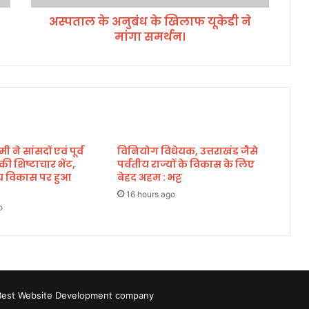
ध
अस्पताल के अनुबंध के खिलाफ यूकेडी ने
के
मांगा समर्थन।
खि
ला
फ
यू
के
डी
ने
मां
मी ने सांसदों एवं पूर्व
विनियोग विधेयक, उत्तराखंड जैसे
गा
े की शिष्टाचार भेंट,
पर्वतीय राज्यों के विकास के लिए
स
्रीय विकास पर हुआ
बेहद अहम : भट्ट
म
र्थ
16 hours ago
o
न
।
Best Website Development company