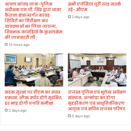
।
भी
श्रावण कांवड़ यात्रा-पुलिस
सभी एजेंसियां पूरी तरह सतर्क
र
अधीक्षक एन.पी. सिंह द्वारा थाना
रहें- सीएम
,
कैराना क्षेत्रान्तर्गत कांवड़
2 days ago
शिविरों का निरीक्षण कर
घ
व्यवस्थाओं का लिया जायजा,
र
शिवभक्त कांवड़ियों के कुशलक्षेम
प
की जानकारी ली
र
10 hours ago
हु
ई
नॉ
र्म
ल
डि
ली
व
सड़क सुरक्षा पर डीएम का सख्त
राजस्व पुलिस एवं भूलेख सर्वेक्षण
री
एक्शन, ब्लैक स्पॉट होंगे सुरक्षित,
संस्थान, अल्मोड़ा का होगा
हर माह होगी प्रगति समीक्षा
सुदृढ़ीकरण एवं आधुनिकीकरण:
आयुक्त एवं सचिव राजस्व परिषद
3 days ago
3 days ago