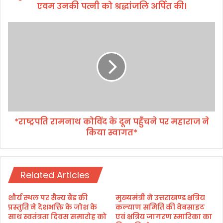
एवम उनकी पत्नी को श्रद्धांजलि अर्पित की।
श
ही
द
*
ज
रा
न
ष्ट्र
र
प
ल
ति
वि
रा
पि
म
न
ना
रा
थ
व
*राष्ट्रपति रामनाथ कोविंद के दून पहुँचने पर महाराज ने
को
त
किया स्वागत*
विं
ए
द
व
के
म
दू
उ
Related Articles
न
न
प
की
हुँ
शौर्य स्थल पर सैन्य बैंड की
मुख्यमंत्री ने उत्तराखण्ड क्षत्रिय
प
च
प्रस्तुति ने देशभक्ति के जोश के
कल्याण समिति की वेबसाइट
त्नी
ने
साथ स्वतंत्रता दिवस समारोह को
एवं क्षत्रिय जागरण स्मारिका का