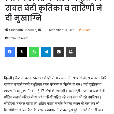
रावत बेटी कृतिका व तारिणी ने
दी मुखाग्नि
Siddharth Bhardwaj
S
December 10, 2021
1,742
e
1 minute read
n
Facebook
X
WhatsApp
Telegram
Share via Email
Print
d
a
n
e
m
दिल्ली।
कैंट के बरार स्कवायर में पुरे सैन्य सम्मान के साथ सीडीएस जनरल विपिन
a
रावत व उनकी पत्नी मधुलिका रावत पंचतत्व में विलीन हो गए। बेटी कृतिका व
i
तारिणी ने दी मुखाग्नि दी गई 17 तोपों की सलामी। रक्षामंत्री राजनाथ सिंह ने दी
l
अंतिम सलामी वरिष्ठ सैन्य अधिकारियों सहित बडे राज नेता भी रहे उपस्थित।
सीडीएस जनरल रावत की अंतिम यात्रा उनके निवास स्थान से चल कर नौ
किलोमीटर दिल्ली कैंट के बरार स्कवायर में जाकर पूर्ण हुई। रास्ते में भारी जन