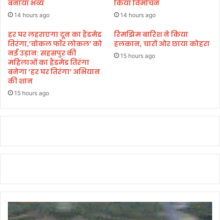
को
बनाया भव्य
किया विमोचन
प
श्र
र
14 hours ago
14 hours ago
द्धां
म
ज
हा
हर घर लहराएगा दून का हैंडमेड
रिमझिम बारिश ने किया
लि
तिरंगा,’वोकल फॉर लोकल’ को
हलकान, चारों ओर छाया कोहरा
रा
नई उड़ान: सहसपुर की
अ
ज
15 hours ago
महिलाओं का हैंडमेड तिरंगा
र्पि
ने
बनेगा ‘हर घर तिरंगा’ अभियान
त
कि
की शान
की
या
15 hours ago
।
स्वा
ग
त
*