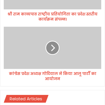
रा
ष्ट्री
श्री राम काव्यपाठ राष्ट्रीय प्रतियोगिता का प्रदेश स्तरीय
य
कार्यक्रम संपन्न।
प्र
ति
यो
कां
गि
ग्रे
ता
स
का
प्र
प्र
दे
दे
श
श
अ
स्त
ध्य
री
क्ष
य
कांग्रेस प्रदेश अध्यक्ष गोदियाल ने किया आलू पार्टी का
गो
का
आयोजन
दि
र्य
या
क्र
ल
म
ने
सं
Related Articles
कि
प
या