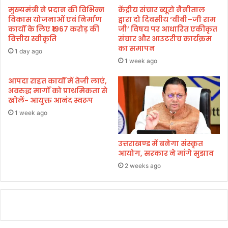
न्न
आ
मुख्यमंत्री ने प्रदान की विभिन्न
केंद्रीय संचार ब्यूरो नैनीताल
।
लू
विकास योजनाओं एवं निर्माण
द्वारा दो दिवसीय ‘वीबी–जी राम
पा
कार्यों के लिए ₹1967 करोड़ की
जी’ विषय पर आधारित एकीकृत
वित्तीय स्वीकृति
संचार और आउटरीच कार्यक्रम
र्टी
का समापन
का
1 day ago
आ
1 week ago
यो
आपदा राहत कार्यों में तेजी लाएं,
ज
अवरुद्ध मार्गों को प्राथमिकता से
न
खोलें- आयुक्त आनंद स्वरूप
1 week ago
उत्तराखण्ड में बनेगा संस्कृत
आयोग, सरकार ने मांगे सुझाव
2 weeks ago