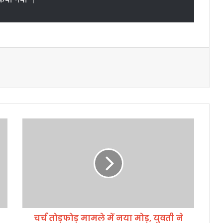
च
र्च
तो
ड़
फो
ड़
मा
म
ले
चर्च तोड़फोड़ मामले में नया मोड़, युवती ने
में