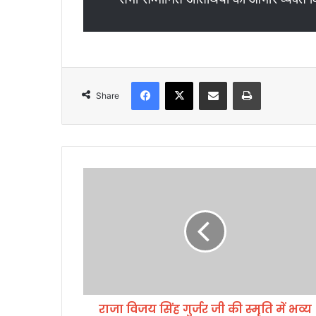
Facebook
X
Share via Email
Print
Share
रा
जा
वि
ज
य
सिं
ह
गु
र्ज
राजा विजय सिंह गुर्जर जी की स्मृति में भव्य
र