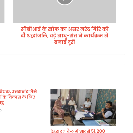
खौ
फ
का
अ
सीबीआई के खौफ का असर नरेंद्र गिरि को
स
दी श्रद्धांजलि, बड़े साधु-संत ने कार्यक्रम से
र
न
बनाई दूरी
रें
द्र
गि
रि
को
दी
श्र
ेयक, उत्तराखंड जैसे
द्धां
यों के विकास के लिए
ज
ट्ट
लि
,
o
ब
ड़े
सा
देहरादून कैंट में SIR से 51,200