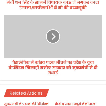
मंत्री धन सिंह के सामने विधायक काऊ ने जमकर काटा
ने
हंगामा,कार्यकर्ताओं से भी की बदसलूकी
वि
धा
य
पै
क
रा
का
लं
ऊ
पि
ने
क
ज
में
म
कां
क
स्य
र
प
का
पैरालंपिक में कांस्य पदक जीतने पर प्रदेश के युवा
द
टा
बेडमिंटन खिलाड़ी मनोज सरकार को मुख्यमंत्री ने दी
क
हं
जी
बधाई
गा
त
मा
ने
,
प
का
र
Related Articles
र्य
प्र
क
दे
मुख्यमंत्री ने प्रदान की विभिन्न
केंद्रीय संचार ब्यूरो नैनीताल