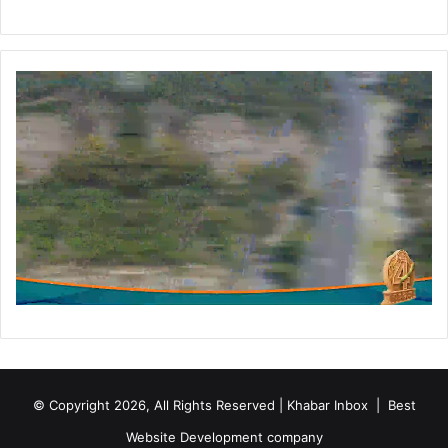
मं
त्री
ने
दी
ब
धा
ई
© Copyright 2026, All Rights Reserved | Khabar Inbox |
Best
Website Development company