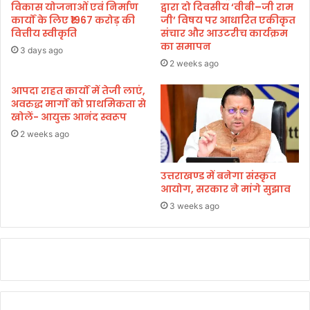
र्ता
श
विकास योजनाओं एवं निर्माण
द्वारा दो दिवसीय ‘वीबी–जी राम
ओं
के
कार्यों के लिए ₹1967 करोड़ की
जी’ विषय पर आधारित एकीकृत
से
यु
वित्तीय स्वीकृति
संचार और आउटरीच कार्यक्रम
भी
का समापन
वा
3 days ago
की
बे
2 weeks ago
ब
ड
द
आपदा राहत कार्यों में तेजी लाएं,
मिं
अवरुद्ध मार्गों को प्राथमिकता से
स
ट
खोलें- आयुक्त आनंद स्वरूप
लू
न
की
खि
2 weeks ago
ला
ड़ी
उत्तराखण्ड में बनेगा संस्कृत
म
आयोग, सरकार ने मांगे सुझाव
नो
3 weeks ago
ज
स
र
का
र
को
मु
ख्य