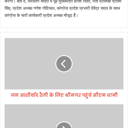
करेगी। बता दें, परिवर्तन यात्रा में पूर्व मुख्यमंत्री हरीश रावत, नेता प्रतिपक्ष प्रीतम
सिंह, प्रदेश अध्यक्ष गणेश गोदियाल, कांग्रेस प्रदेश प्रभारी देवेंद्र यादव के साथ
कांग्रेस के चारों कार्यकारी प्रदेश अध्यक्ष मौजूद हैं।
ज
न
आ
शी
र्वा
द
रै
ली
के
जन आशीर्वाद रैली के लिए श्रीनगर पहुंचे सीएम धामी
लि
ए
श्री
जै
न
न
ग
ध्व
र
ज