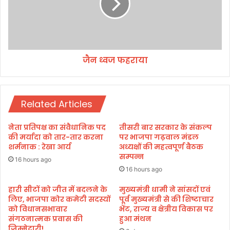
प
फ
हुं
ह
चे
रा
सी
या
ए
जैन ध्वज फहराया
म
धा
मी
Related Articles
नेता प्रतिपक्ष का संवैधानिक पद
तीसरी बार सरकार के संकल्प
की मर्यादा को तार-तार करना
पर भाजपा गढ़वाल मंडल
शर्मनाक : रेखा आर्य
अध्यक्षों की महत्वपूर्ण बैठक
सम्पन्न
16 hours ago
16 hours ago
हारी सीटों को जीत में बदलने के
मुख्यमंत्री धामी ने सांसदों एवं
लिए, भाजपा कोर कमेटी सदस्यों
पूर्व मुख्यमंत्री से की शिष्टाचार
को विधानसभावार
भेंट, राज्य व क्षेत्रीय विकास पर
संगठनात्मक प्रवास की
हुआ मंथन
जिम्मेदारी!