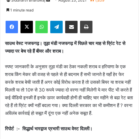
Siddharth Bhardwaj
S
August 23, 2021
1,839
e
1 minute read
n
Facebook
X
WhatsApp
Telegram
Share via Email
Print
d
a
n
साउथ वेस्ट नजफगढ़। तूड़ा मंडी नजफगढ़ में पिछले चार माह से प्रिंट रेट से
e
ज्यादा पर बेच रहे हैं बीयर और शराब।
m
a
स्पष्ट जानकारी के अनुसार तुड़ा मंडी का ठेका नकली शराब व हरियाणा के एक
i
शराब किंग मेकर की वजह से पहले से ही बदनाम हैं सभी जानते है यहाँ हेर फेर
l
करके शराब बेची जाती हैं अगर कोई विरोध करता है तो उसको बियर या शराब नहीं
मिलती या तो 10रु से 30 रूपये ज्यादा दो वरणा नहीं मिलेगी ये मार पीट भी करते हैं
कई वीडियो इनकी हैं इनके ऊपर कार्यवाही होनी ही चाहिए चार महीने से बढा रेट बता
रहे हैं तो प्रिंट क्यों नहीं बदला गया। क्या दिल्ली सरकार का भी कमीशन हैं ? वरना
अविलंब कार्रवाई हो सबूत मैं दूंगा एक नहीं अनेक सबूत हैं.
रिपोर्ट :- सिद्धार्थ भारद्वाज प्रभारी साउथ वेस्ट दिल्ली।