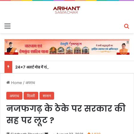
Menu
S
24×7 अलर्ट मोड में रहें अधिकारी-मुख्य सचिव एसईओसी से लगातार जनपदों के साथ समन्वय बनाए रखने के निर्देश
Home
/
अपराध
अपराध
दिल्ली
शासन
नजफगढ़ के ठेके पर सरकार की
सह पर लूट ?