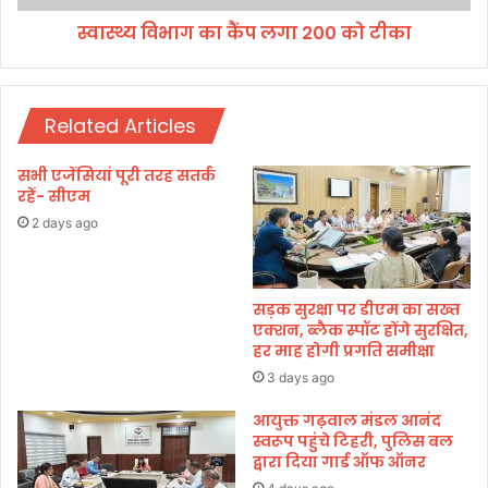
ल
स्वास्थ्य विभाग का कैंप लगा 200 को टीका
गा
2
0
0
Related Articles
को
टी
का
सभी एजेंसियां पूरी तरह सतर्क
रहें- सीएम
2 days ago
सड़क सुरक्षा पर डीएम का सख्त
एक्शन, ब्लैक स्पॉट होंगे सुरक्षित,
हर माह होगी प्रगति समीक्षा
3 days ago
आयुक्त गढ़वाल मंडल आनंद
स्वरूप पहुंचे टिहरी, पुलिस बल
द्वारा दिया गार्ड ऑफ ऑनर ‎