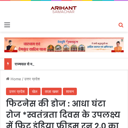
Menu
S
राज्यपाल से महालेखाकार, लेखापरीक्षा उत्तराखंड संजीव कुमार ने की शिष्टाचार भेंट
Home
/
उत्तर प्रदेश
उत्तर प्रदेश
खेल
ताज़ा खबर
शासन
फिटनेस की डोज : आधा घंटा
रोज *स्वतंत्रता दिवस के उपलक्ष्य
में फिट इंडिया फ्रीडम रन 2.0 का