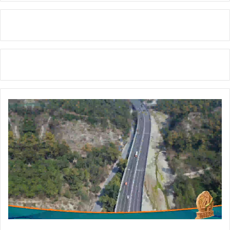
का
ज
श्न