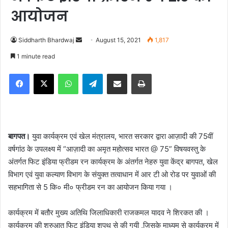
आयोजन
Siddharth Bhardwaj
S
August 15, 2021
1,817
e
1 minute read
n
Facebook
X
WhatsApp
Telegram
Share via Email
Print
d
a
n
e
m
बागपत।
युवा कार्यक्रम एवं खेल मंत्रालय, भारत सरकार द्वारा आज़ादी की 75वीं
a
वर्षगांठ के उपलक्ष्य में “आज़ादी का अमृत महोत्सव भारत @ 75” विषयवस्तु के
i
अंतर्गत फिट इंडिया फ्रीडम रन कार्यक्रम के अंतर्गत नेहरु युवा केंद्र बागपत, खेल
l
विभाग एवं युवा कल्याण विभाग के संयुक्त तत्वाधान में आर टी ओ रोड पर युवाओं की
सहभागिता से 5 कि० मी० फ्रीडम रन का आयोजन किया गया ।
कार्यक्रम में बतौर मुख्य अतिथि जिलाधिकारी राजकमल यादव ने शिरकत की ।
कार्यक्रम की शुरुआत फिट इंडिया शपथ से की गयी ,जिसके माध्यम से कार्यक्रम में