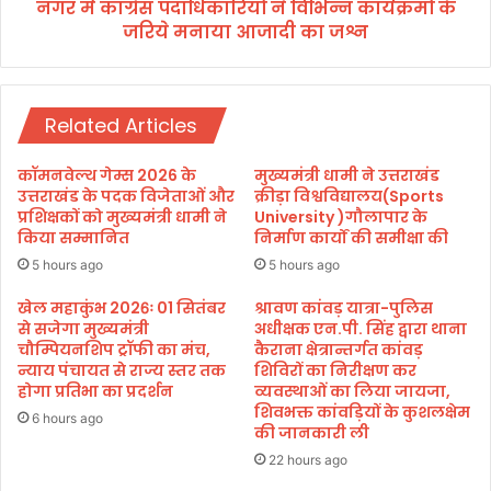
ट
नगर में कांग्रेस पदाधिकारियों ने विभिन्न कार्यक्रमों के
धि
में
जरिये मनाया आजादी का जश्न
का
जि
रि
ला
यों
धि
ने
का
Related Articles
वि
री
भि
ने
न्न
कॉमनवेल्थ गेम्स 2026 के
मुख्यमंत्री धामी ने उत्तराखंड
कि
का
उत्तराखंड के पदक विजेताओं और
क्रीड़ा विश्वविद्यालय(Sports
या
र्य
प्रशिक्षकों को मुख्यमंत्री धामी ने
University )गौलापार के
ध्व
किया सम्मानित
निर्माण कार्यों की समीक्षा की
क्र
जा
मों
5 hours ago
5 hours ago
रो
के
ह
ज
खेल महाकुंभ 2026ः 01 सितंबर
श्रावण कांवड़ यात्रा-पुलिस
ण
से सजेगा मुख्यमंत्री
अधीक्षक एन.पी. सिंह द्वारा थाना
रि
चौम्पियनशिप ट्रॉफी का मंच,
कैराना क्षेत्रान्तर्गत कांवड़
ये
न्याय पंचायत से राज्य स्तर तक
शिविरों का निरीक्षण कर
म
होगा प्रतिभा का प्रदर्शन
व्यवस्थाओं का लिया जायजा,
ना
शिवभक्त कांवड़ियों के कुशलक्षेम
6 hours ago
या
की जानकारी ली
आ
22 hours ago
जा
दी