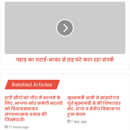
प
हा
ड़
का
त
रा
ई
-
भा
पहाड़ का तराई-भाबर से छह घंटे कटा रहा संपर्क
ब
र
से
छ
Related Articles
ह
घं
टे
हारी सीटों को जीत में बदलने के
मुख्यमंत्री धामी ने सांसदों एवं
क
लिए, भाजपा कोर कमेटी सदस्यों
पूर्व मुख्यमंत्री से की शिष्टाचार
टा
को विधानसभावार
भेंट, राज्य व क्षेत्रीय विकास पर
संगठनात्मक प्रवास की
हुआ मंथन
र
जिम्मेदारी!
हा
1 day ago
सं
11 hours ago