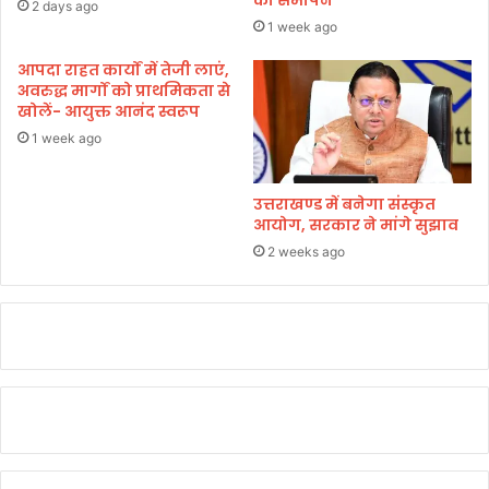
ण
2 days ago
वी
1 week ago
माॅ
आपदा राहत कार्यों में तेजी लाएं,
ड
अवरुद्ध मार्गों को प्राथमिकता से
ल
खोलें- आयुक्त आनंद स्वरूप
स
हि
1 week ago
त
दो
उत्तराखण्ड में बनेगा संस्कृत
लो
आयोग, सरकार ने मांगे सुझाव
ग
2 weeks ago
गि
र
फ्ता
र