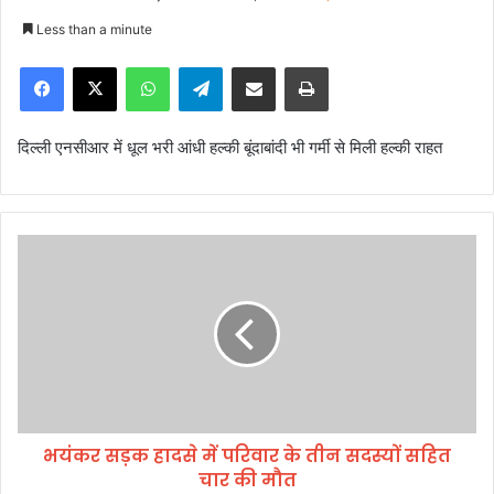
e
Less than a minute
n
Facebook
X
WhatsApp
Telegram
Share via Email
Print
d
a
n
दिल्ली एनसीआर में धूल भरी आंधी हल्की बूंदाबांदी भी गर्मी से मिली हल्की राहत
e
m
a
i
भ
l
यं
क
र
स
ड़
क
हा
द
भयंकर सड़क हादसे में परिवार के तीन सदस्यों सहित
से
चार की मौत
में