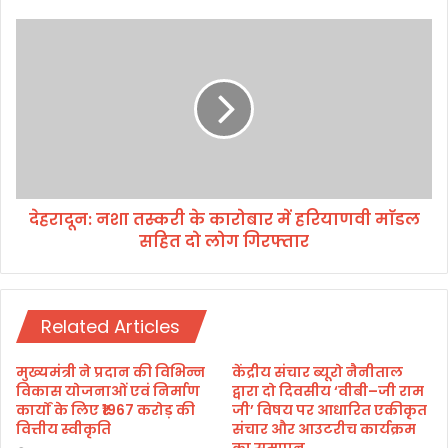
प
रि
दे
वा
ह
र
रा
के
दू
ती
न
न
:
स
न
द
शा
स्यों
त
स
देहरादून: नशा तस्करी के कारोबार में हरियाणवी माॅडल
स्क
हि
सहित दो लोग गिरफ्तार
री
त
के
चा
का
र
रो
की
Related Articles
बा
मौ
र
त
में
मुख्यमंत्री ने प्रदान की विभिन्न
केंद्रीय संचार ब्यूरो नैनीताल
ह
विकास योजनाओं एवं निर्माण
द्वारा दो दिवसीय ‘वीबी–जी राम
रि
कार्यों के लिए ₹1967 करोड़ की
जी’ विषय पर आधारित एकीकृत
वित्तीय स्वीकृति
संचार और आउटरीच कार्यक्रम
या
का समापन