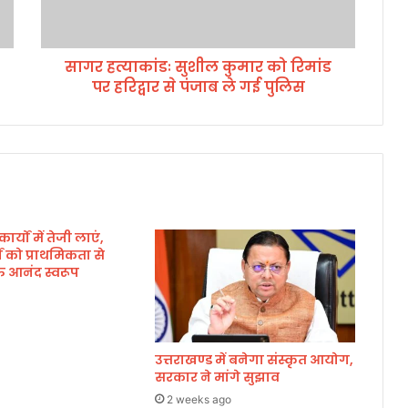
डः
सु
शी
सागर हत्याकांडः सुशील कुमार को रिमांड
ल
पर हरिद्वार से पंजाब ले गई पुलिस
कु
मा
र
को
रि
मां
ड
प
्यों में तेजी लाएं,
र
ों को प्राथमिकता से
ह
्त आनंद स्वरूप
रि
द्वा
र
से
पं
उत्तराखण्ड में बनेगा संस्कृत आयोग,
जा
सरकार ने मांगे सुझाव
ब
2 weeks ago