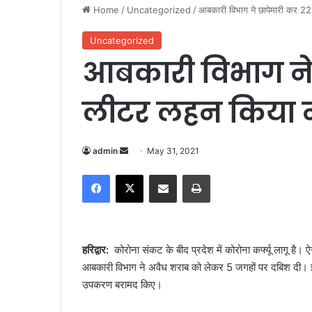
Home
/
Uncategorized
/
आबकारी विभाग ने छापेमारी कर 2
Uncategorized
आबकारी विभाग ने
लीटर लहन किया न
admin
S
May 31, 2021
e
Facebook
X
Share via Email
Print
n
d
a
n
हरिद्वार:
कोरोना संकट के बीद प्रदेश में कोरोना कर्फ्यू लागू है। 
e
आबकारी विभाग ने अवैध शराब को लेकर 5 जगहों पर दबिश दी
m
उपकरण बरामद किए।
a
i