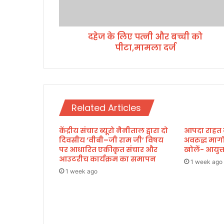
प
त्नी
औ
दहेज के लिए पत्नी और बच्ची को
र
पीटा,मामला दर्ज
ब
च्ची
को
पी
टा
,
Related Articles
मा
म
केंद्रीय संचार ब्यूरो नैनीताल द्वारा दो
आपदा राहत कार
ला
दिवसीय ‘वीबी–जी राम जी’ विषय
अवरुद्ध मार्ग
द
पर आधारित एकीकृत संचार और
खोलें- आयुक
र्ज
आउटरीच कार्यक्रम का समापन
1 week ago
1 week ago