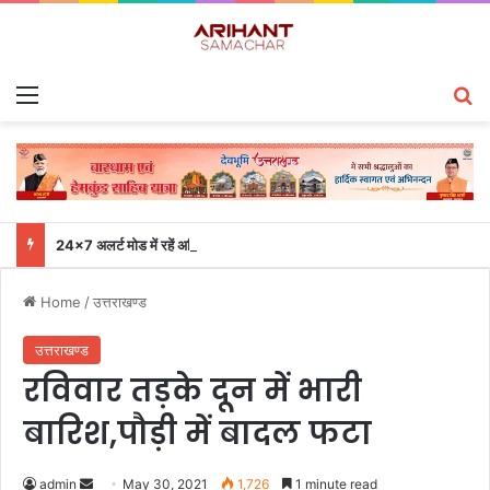
Menu
S
24×7 अलर्ट मोड में रहें अधिकारी-मुख्य सचिव एसईओसी से लगातार जनपदों के साथ समन्वय बनाए रखने के निर्देश
Home
/
उत्तराखण्ड
उत्तराखण्ड
रविवार तड़के दून में भारी
बारिश,पौड़ी में बादल फटा
admin
S
May 30, 2021
1,726
1 minute read