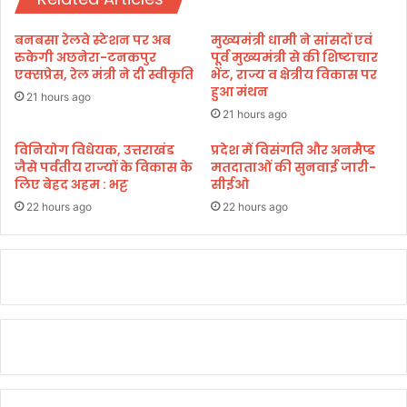
स
का
बनबसा रेलवे स्टेशन पर अब
मुख्यमंत्री धामी ने सांसदों एवं
प्रे
रुकेगी अछनेरा-टनकपुर
पूर्व मुख्यमंत्री से की शिष्टाचार
मी
एक्सप्रेस, रेल मंत्री ने दी स्वीकृति
भेंट, राज्य व क्षेत्रीय विकास पर
हुआ मंथन
गि
21 hours ago
र
21 hours ago
फ्ता
र
विनियोग विधेयक, उत्तराखंड
प्रदेश में विसंगति और अनमैप्ड
जैसे पर्वतीय राज्यों के विकास के
मतदाताओं की सुनवाई जारी-
लिए बेहद अहम : भट्ट
सीईओ
22 hours ago
22 hours ago