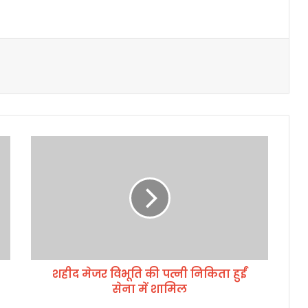
श
ही
द
मे
ज
र
वि
भू
ति
शहीद मेजर विभूति की पत्नी निकिता हुईं
की
सेना में शामिल
प
त्नी