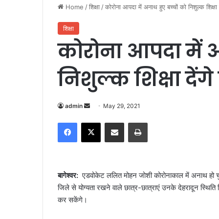
Home
/
शिक्षा
/
कोरोना आपदा में अनाथ हुए बच्चों को निशुल्क शिक्षा
शिक्षा
कोरोना आपदा में अ
निशुल्क शिक्षा दें
admin
S
May 29, 2021
e
Facebook
X
Share via Email
Print
n
d
a
n
बागेश्वर:
एडवोकेट ललित मोहन जोशी कोरोनाकाल में अनाथ हो चुके 
e
जिले से योग्यता रखने वाले छात्र-छात्राएं उनके देहरादून स्थित
m
कर सकेंगे।
a
i