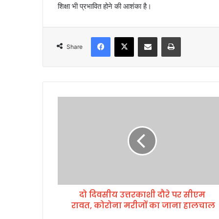
शिक्षा भी प्रभावित होने की आशंका है।
Facebook
X
Share via Email
Print
Share
दो
दि
व
सी
य
उ
त्त
र
का
दो दिवसीय उत्तरकाशी दौरे पर सीएम
शी
रावत, कोरोना मरीजों का जाना हालचाल
दौ
रे