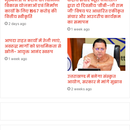
ना
विकास योजनाओं एवं निर्माण
द्वारा दो दिवसीय ‘वीबी–जी राम
है
कार्यों के लिए ₹1967 करोड़ की
जी’ विषय पर आधारित एकीकृत
वित्तीय स्वीकृति
संचार और आउटरीच कार्यक्रम
सं
का समापन
श
2 days ago
य
1 week ago
आपदा राहत कार्यों में तेजी लाएं,
अवरुद्ध मार्गों को प्राथमिकता से
खोलें- आयुक्त आनंद स्वरूप
1 week ago
उत्तराखण्ड में बनेगा संस्कृत
आयोग, सरकार ने मांगे सुझाव
2 weeks ago