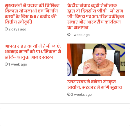
ले
मुख्यमंत्री ने प्रदान की विभिन्न
केंद्रीय संचार ब्यूरो नैनीताल
में
विकास योजनाओं एवं निर्माण
द्वारा दो दिवसीय ‘वीबी–जी राम
प्र
कार्यों के लिए ₹1967 करोड़ की
जी’ विषय पर आधारित एकीकृत
वित्तीय स्वीकृति
संचार और आउटरीच कार्यक्रम
दे
का समापन
श
2 days ago
स
1 week ago
र
आपदा राहत कार्यों में तेजी लाएं,
का
अवरुद्ध मार्गों को प्राथमिकता से
र
खोलें- आयुक्त आनंद स्वरूप
वि
फ
1 week ago
लः
जो
उत्तराखण्ड में बनेगा संस्कृत
त
आयोग, सरकार ने मांगे सुझाव
सिं
2 weeks ago
ह