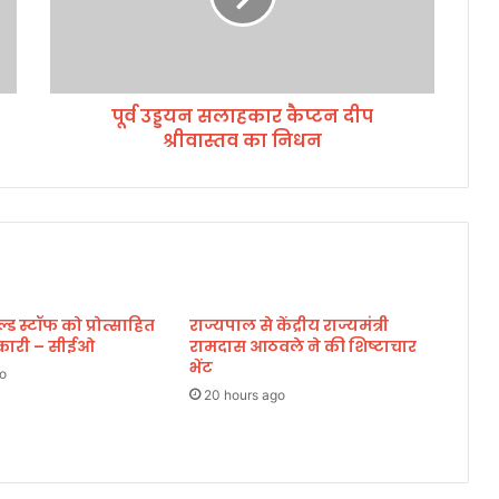
न
स
ला
ह
पूर्व उड्डयन सलाहकार कैप्टन दीप
का
श्रीवास्तव का निधन
र
कै
प्ट
न
दी
प
श्री
वा
 स्टॉफ को प्रोत्साहित
राज्यपाल से केंद्रीय राज्यमंत्री
स्त
िकारी – सीईओ
रामदास आठवले ने की शिष्टाचार
व
भेंट
का
o
नि
20 hours ago
ध
न