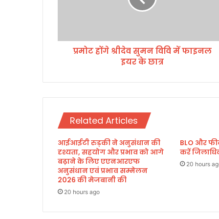
श्री
दे
व
सु
प्रमोट होंगे श्रीदेव सुमन विवि में फाइनल
म
इयर के छात्र
न
वि
वि
में
फा
इ
Related Articles
न
ल
आईआईटी रुड़की ने अनुसंधान की
BLO और फील्ड
इ
दृश्यता, सहयोग और प्रभाव को आगे
करें जिलाध
य
बढ़ाने के लिए एएनआरएफ
र
20 hours ag
अनुसंधान एवं प्रभाव सम्मेलन
के
2026 की मेजबानी की
छा
20 hours ago
त्र