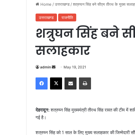
Home
/
उत्तराखण्ड
/
शत्रुघन सिंह बने सीएम तीरथ के मुख्य सला
उत्तराखण्ड
राजनीति
शत्रुघन सिंह बने 
सलाहकार
admin
S
May 19, 2021
e
Facebook
X
Share via Email
Print
n
d
a
n
देहरादून:
शत्रुघ्न सिंह मुख्यमंत्री तीरथ सिंह रावत की टीम में शामिल
e
गई है।
m
a
शत्रुघ्न सिंह को 1 साल के लिए मुख्य सलाहकार की जिम्मेदारी स
i