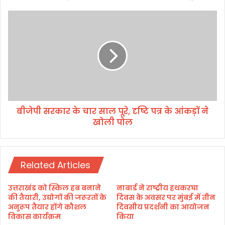
र
आ
बी
चा
जे
र
पी
सं
स
हि
र
ता
का
ला
र
गू
के
चा
बीजेपी सरकार के चार साल पूरे, दृष्टि पत्र के आंकड़ों ने
र
खोली पोल
सा
ल
पू
रे
Related Articles
,
दृ
ष्टि
उत्तराखंड को स्किल हब बनाने
नाबार्ड ने राष्ट्रीय हथकरघा
प
की तैयारी, उद्योगों की जरूरतों के
दिवस के अवसर पर मुंबई में तीन
त्र
अनुरूप तैयार होंगे कौशल
दिवसीय प्रदर्शनी का आयोजन
विकास कार्यक्रम
किया
के