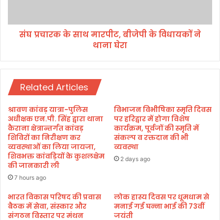
ने
के
की
सा
क
थ
र
संघ प्रचारक के साथ मारपीट, बीजेपी के विधायकों ने
मा
र
थाना घेरा
र
ही
पी
तै
ट
या
,
री
Related Articles
बी
जे
पी
श्रावण कांवड़ यात्रा-पुलिस
विभाजन विभीषिका स्मृति दिवस
के
अधीक्षक एन.पी. सिंह द्वारा थाना
पर हरिद्वार में होगा विशेष
वि
कैराना क्षेत्रान्तर्गत कांवड़
कार्यक्रम, पूर्वजों की स्मृति में
शिविरों का निरीक्षण कर
संकल्प व रक्तदान की भी
धा
व्यवस्थाओं का लिया जायजा,
व्यवस्था
य
शिवभक्त कांवड़ियों के कुशलक्षेम
कों
2 days ago
की जानकारी ली
ने
7 hours ago
था
ना
भारत विकास परिषद की प्रवास
लोक हास्य दिवस पर धूमधाम से
घे
बैठक में सेवा, संस्कार और
मनाई गई घन्ना भाई की 73वीं
रा
संगठन विस्तार पर मंथन
जयंती