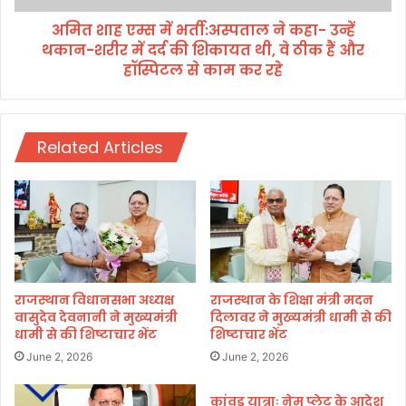
प
भ
र
अमित शाह एम्स में भर्ती:अस्पताल ने कहा- उन्हें
र्ती
की
थकान-शरीर में दर्द की शिकायत थी, वे ठीक हैं और
:
तो
अ
हॉस्पिटल से काम कर रहे
ड़
स्प
फो
ता
ड़
ल
,
ने
Related Articles
म
क
हि
हा
ला
-
ओं
उ
औ
न्हें
र
थ
ब
का
च्चों
न
राजस्थान विधानसभा अध्यक्ष
राजस्थान के शिक्षा मंत्री मदन
को
-
वासुदेव देवनानी ने मुख्यमंत्री
दिलावर ने मुख्यमंत्री धामी से की
पी
धामी से की शिष्टाचार भेंट
शिष्टाचार भेंट
श
टा
री
June 2, 2026
June 2, 2026
र
में
कांवड़ यात्राः नेम प्लेट के आदेश