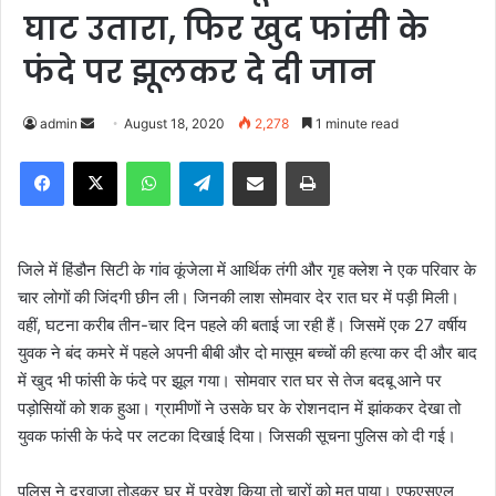
घाट उतारा, फिर खुद फांसी के
फंदे पर झूलकर दे दी जान
admin
S
August 18, 2020
2,278
1 minute read
e
Facebook
X
WhatsApp
Telegram
Share via Email
Print
n
d
a
n
जिले में हिंडौन सिटी के गांव कूंजेला में आर्थिक तंगी और गृह क्लेश ने एक परिवार के
e
चार लोगों की जिंदगी छीन ली। जिनकी लाश सोमवार देर रात घर में पड़ी मिली।
m
वहीं, घटना करीब तीन-चार दिन पहले की बताई जा रही हैं। जिसमें एक 27 वर्षीय
a
युवक ने बंद कमरे में पहले अपनी बीबी और दो मासूम बच्चों की हत्या कर दी और बाद
i
में खुद भी फांसी के फंदे पर झूल गया। सोमवार रात घर से तेज बदबू आने पर
l
पड़ोसियों को शक हुआ। ग्रामीणों ने उसके घर के रोशनदान में झांककर देखा तो
युवक फांसी के फंदे पर लटका दिखाई दिया। जिसकी सूचना पुलिस को दी गई।
पुलिस ने दरवाजा तोड़कर घर में प्रवेश किया तो चारों को मृत पाया। एफएसएल