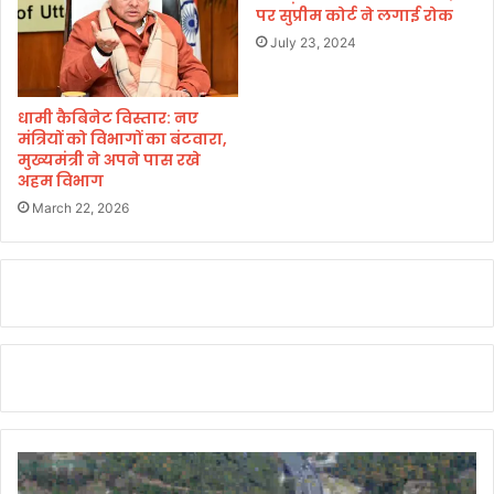
द
पर सुप्रीम कोर्ट ने लगाई रोक
र्द
July 23, 2024
की
शि
का
धामी कैबिनेट विस्तार: नए
य
मंत्रियों को विभागों का बंटवारा,
त
मुख्यमंत्री ने अपने पास रखे
थी
अहम विभाग
,
March 22, 2026
वे
ठी
क
हैं
औ
र
हॉ
स्पि
ट
ल
से
का
म