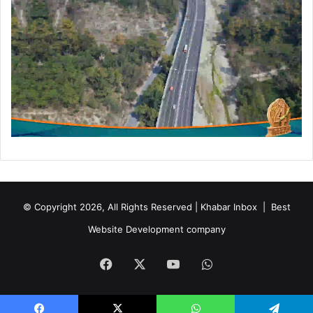
क
र
र
हे
© Copyright 2026, All Rights Reserved | Khabar Inbox |
Best
Website Development company
Facebook
X
YouTube
WhatsApp