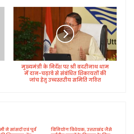
मु
ख्य
मं
त्री
के
नि
र्दे
श
प
मुख्यमंत्री के निर्देश पर श्री बदरीनाथ धाम
र
में दान-चढ़ावे से संबंधित शिकायतों की
श्री
ब
जांच हेतु उच्चस्तरीय समिति गठित
द
री
ना
थ
धा
म
में
मी ने सांसदों एवं पूर्व
विनियोग विधेयक, उत्तराखंड जैसे
दा