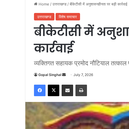
Home
/
उत्तराखण्ड
/
बीकेटीसी में अनुशासनहीनता पर बड़ी कार्रवाई
उत्तराखण्ड
विशेष समाचार
बीकेटीसी में अनुश
कार्रवाई
व्यक्तिगत सहायक प्रमोद नौटियाल तत्काल प्
Gopal Singhal
S
July 7, 2026
e
Facebook
X
Share via Email
Print
n
d
a
n
e
m