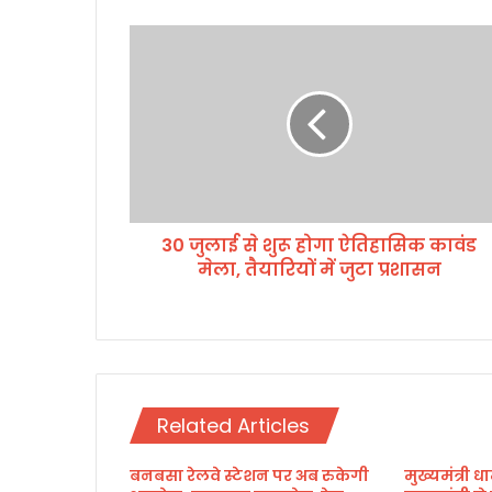
3
0
जु
ला
ई
से
शु
रू
हो
30 जुलाई से शुरू होगा ऐतिहासिक कावंड
गा
मेला, तैयारियों में जुटा प्रशासन
ऐ
ति
हा
सि
क
का
वं
Related Articles
ड
मे
बनबसा रेलवे स्टेशन पर अब रुकेगी
मुख्यमंत्री धा
ला