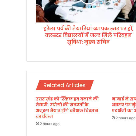
की
तै
या
रि
हरेला पर्व की तैयारियां व्यापक स्तर पर हों,
यां
क्लस्टर विद्यालयों में जल्द मिले परिवहन
व्या
प
सुविधा: मुख्य सचिव
क
स्त
र
प
र
हों
Related Articles
,
क्ल
स्ट
उत्तराखंड को स्किल हब बनाने की
नाबार्ड ने र
तैयारी, उद्योगों की जरूरतों के
अवसर पर मुं
र
अनुरूप तैयार होंगे कौशल विकास
प्रदर्शनी 
वि
कार्यक्रम
द्या
2 hours ago
ल
2 hours ago
यों