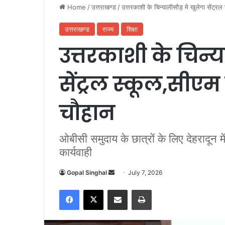
Home
/
उत्तराखण्ड
/
उत्तरकाशी के चिन्यालीसौड़ मे खुलेगा सेंट्र
उत्तराखण्ड
राज्य
शिक्षा
उत्तरकाशी के चिन्य
सेंट्रल स्कूल,सीएम
चौहान
ओबीसी समुदाय के छात्रों के लिए देहरादून म
कार्यवाही
Gopal Singhal
S
July 7, 2026
e
Facebook
X
Share via Email
Print
n
d
a