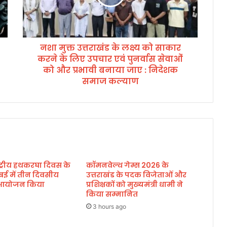
त्त
रा
खं
ड
नशा मुक्त उत्तराखंड के लक्ष्य को साकार
के
करने के लिए उपचार एवं पुनर्वास सेवाओं
ल
क्ष्य
को और प्रभावी बनाया जाए : निदेशक
को
समाज कल्याण
सा
का
र
क
र
ने
के
ाष्ट्रीय हथकरघा दिवस के
लि
कॉमनवेल्थ गेम्स 2026 के
बई में तीन दिवसीय
उत्तराखंड के पदक विजेताओं और
ए
का आयोजन किया
प्रशिक्षकों को मुख्यमंत्री धामी ने
उ
किया सम्मानित
प
चा
3 hours ago
र