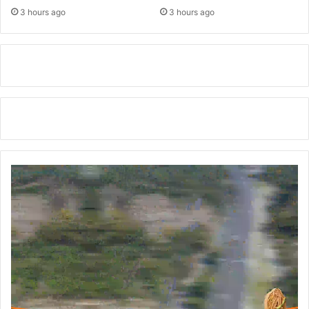
प
3 hours ago
3 hours ago
शि
र
ष्टा
जो
चा
र
र
भें
ट