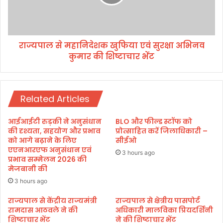
शा
म
ला
हा
शु
नि
रू
दे
,
राज्यपाल से महानिदेशक खुफिया एवं सुरक्षा अभिनव
श
वि
कुमार की शिष्टाचार भेंट
क
ज्ञा
खु
न
फि
औ
या
र
Related Articles
ए
पा
वं
रं
सु
आईआईटी रुड़की ने अनुसंधान
BLO और फील्ड स्टॉफ को
प
र
की दृश्यता, सहयोग और प्रभाव
प्रोत्साहित करें जिलाधिकारी –
रि
क्षा
को आगे बढ़ाने के लिए
सीईओ
क
एएनआरएफ अनुसंधान एवं
अ
3 hours ago
प्रभाव सम्मेलन 2026 की
ज्ञा
भि
मेजबानी की
न
न
के
व
3 hours ago
स
कु
राज्यपाल से केंद्रीय राज्यमंत्री
राज्यपाल से क्षेत्रीय पासपोर्ट
मा
मा
रामदास आठवले ने की
अधिकारी मालविका प्रियदर्शिनी
वे
र
शिष्टाचार भेंट
ने की शिष्टाचार भेंट
श
की