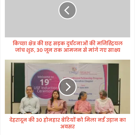
त्र
की
छ
ह
स
ड़
किच्छा क्षेत्र की छह सड़क दुर्घटनाओं की मजिस्ट्रियल
क
जांच शुरू, 30 जून तक आमजन से मांगे गए साक्ष्य
दु
र्घ
ट
दे
ना
ह
ओं
रा
की
दू
म
न
जि
की
स्ट्रि
3
य
0
ल
हो
जां
देहरादून की 30 होनहार बेटियों को मिला नई उड़ान का
न
च
अवसर
हा
शु
र