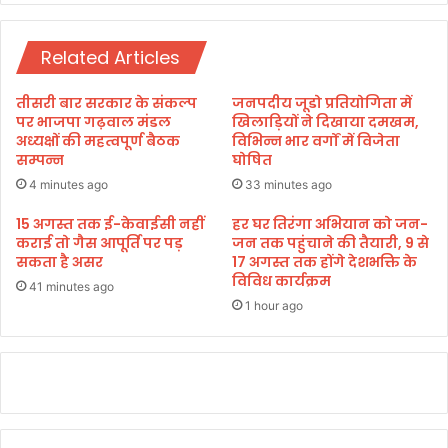
रू
बे
,
टि
3
Related Articles
यों
0
को
जू
मि
तीसरी बार सरकार के संकल्प
जनपदीय जूडो प्रतियोगिता में
न
ला
पर भाजपा गढ़वाल मंडल
खिलाड़ियों ने दिखाया दमखम,
त
न
अध्यक्षों की महत्वपूर्ण बैठक
विभिन्न भार वर्गों में विजेता
क
सम्पन्न
घोषित
ई
आ
उ
4 minutes ago
33 minutes ago
म
ड़ा
ज
न
15 अगस्त तक ई-केवाईसी नहीं
हर घर तिरंगा अभियान को जन-
न
कराई तो गैस आपूर्ति पर पड़
जन तक पहुंचाने की तैयारी, 9 से
का
सकता है असर
17 अगस्त तक होंगे देशभक्ति के
से
अ
विविध कार्यक्रम
मां
व
41 minutes ago
गे
स
1 hour ago
ग
र
ए
सा
क्ष्य