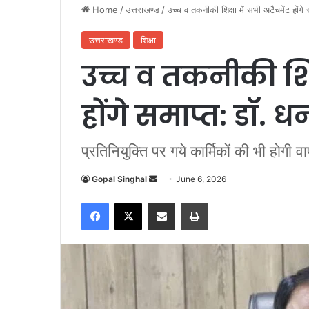
Home
/
उत्तराखण्ड
/
उच्च व तकनीकी शिक्षा में सभी अटैचमेंट होंगे
उत्तराखण्ड
शिक्षा
उच्च व तकनीकी शिक
होंगे समाप्त: डॉ. 
प्रतिनियुक्ति पर गये कार्मिकों की भी होगी व
Gopal Singhal
S
June 6, 2026
e
Facebook
X
Share via Email
Print
n
d
a
n
e
m