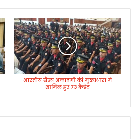
भा
र
ती
य
सै
न्य
अ
का
द
भारतीय सैन्य अकादमी की मुख्यधारा में
मी
शामिल हुए 73 कैडेट
की
मु
ख्य
धा
रा
में
शा
मि
ल