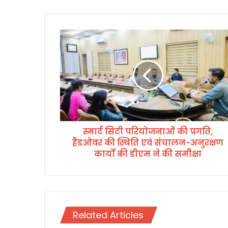
स्मा
र्ट
सि
टी
प
रि
यो
ज
ना
स्मार्ट सिटी परियोजनाओं की प्रगति,
ओं
हैंडओवर की स्थिति एवं संचालन-अनुरक्षण
की
प्र
कार्यों की डीएम ने की समीक्षा
ग
ति
,
हैं
ड
Related Articles
ओ
व