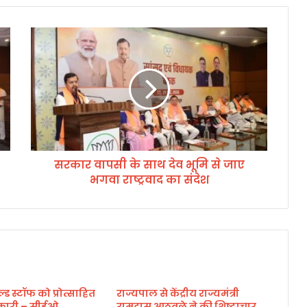
स
र
का
र
वा
प
सी
के
सा
सरकार वापसी के साथ देव भूमि से जाए
थ
भगवा राष्ट्रवाद का संदेश
दे
व
भू
मि
से
जा
ए
भ
 स्टॉफ को प्रोत्साहित
राज्यपाल से केंद्रीय राज्यमंत्री
ग
िकारी – सीईओ
रामदास आठवले ने की शिष्टाचार