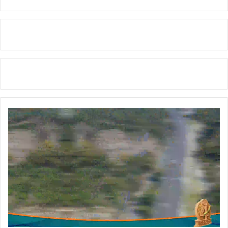
शी
ल
प
ह
ल