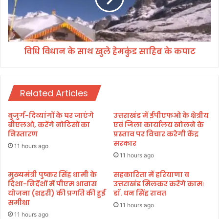
ओं
के
-
सा
ब
थ
च्चों
खु
के
विधि विधान के साथ खुले हेमकुंड साहिब के कपाट
ले
लि
हे
ए
म
डी
कुं
ए
Related Articles
ड
म
सा
स
हि
बुजुर्ग-दिव्यांगों के घर जाएंगे
उत्तराखंड में ईपीएफओ के क्षेत्रीय
वि
ब
बीएलओ, करेंगे नोटिसों का
एवं जिला कार्यालय खोलने के
न
के
निस्तारण
प्रस्ताव पर विचार करेगी केंद्र
बं
सरकार
क
11 hours ago
स
पा
11 hours ago
ल
ट
की
मुख्यमंत्री पुष्कर सिंह धामी के
सहकारिता में हरियाणा व
दिशा-निर्देशों में पीएम आवास
उत्तराखंड मिलकर करेंगे कामः
सं
योजना (शहरी) की प्रगति की हुई
डाॅ. धन सिंह रावत
वे
समीक्षा
द
11 hours ago
न
11 hours ago