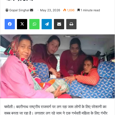
Gopal Singhal
S
May 23, 2026
1,696
1 minute read
e
Facebook
X
WhatsApp
Telegram
Share via Email
Print
n
d
a
n
e
m
a
i
l
चमोली। बदरीनाथ राष्ट्रीय राजमार्ग पर लग रहा जाम लोगों के लिए परेशानी का
सबब बनता जा रहा है। लगातार लग रहे जाम ने एक गर्भवती महिला के लिए गंभीर